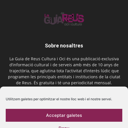
Sobre nosaltres
La Guia de Reus Cultura i Oci és una publicació exclusiva
d’informació cultural i de serveis amb més de 10 anys de
trajectòria, que aglutina tota l’activitat d’interès lúdic que
programen les principals entitats i institucions de la ciutat
de Reus. És gratuïta i té una periodicitat mensual.
Contactar-nos:
comercial@laguiadereus.com
Utilitzem galetes per optimitzar el nostre lloc web i el nostre servei.
Acceptar galetes
Segueix-nos