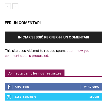
FER UN COMENTARI
INICIAR SESSIÓ PER FER-HI UN COMENTARI
This site uses Akismet to reduce spam.
Learn how your
comment data is processed.
Connecta't amb les nostres xarxes
7,490
Fans
M' AGRADA
3,252
Seguidors
SEGUIR