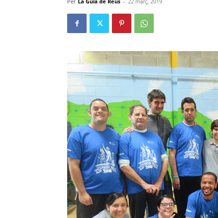
Per
La Guia de Reus
-
22 març, 2019