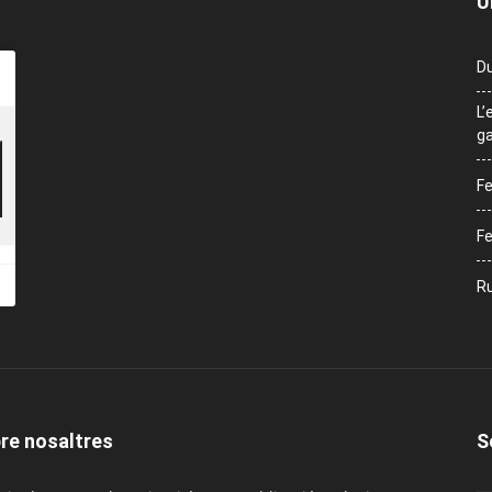
Ú
Du
L’
ga
Fe
Fe
Ru
re nosaltres
S