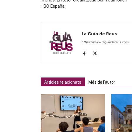
Tronos, El Reto” organitzada per Vodafone i
HBO España.
La Guia de Reus
https://www.laguiadereus.com
Articles relacionats
Més de l'autor