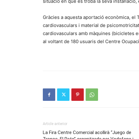
situació en què es troba la seva instal·laci
Gràcies a aquesta aportació econòmica, el 
cardiovasculars i material de psicomotricita
cardiovasculars amb màquines (bicicletes est
al voltant de 180 usuaris del Centre Ocupaci
Article anterior
La Fira Centre Comercial acollirà “Juego de