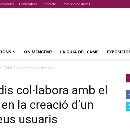
cripcions
Hemeroteca
Contacte
Protecció de dades
CIONS
ON MENGEM?
LA GUIA DEL CAMP
EXPOSICIO
l Taller Baix Camp en la creació...
is col·labora amb el
en la creació d’un
eus usuaris