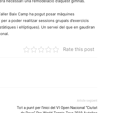
ó, era necessari una remodelació d’aquest gimnàs.
Taller Baix Camp ha pogut posar màquines
t per a poder realitzar sessions grupals d’exercicis
àtiques i el·líptiques). Un servei del que en gaudiran
onal.
Rate this post
Article següent
Tot a punt per l’inici del VI Open Nacional “Ciutat