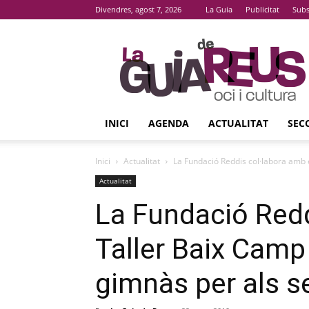
Divendres, agost 7, 2026
La Guia
Publicitat
Subs
La
Guia
De
Reus
INICI
AGENDA
ACTUALITAT
SEC
Inici
Actualitat
La Fundació Reddis col·labora amb e
Actualitat
La Fundació Redd
Taller Baix Camp 
gimnàs per als s