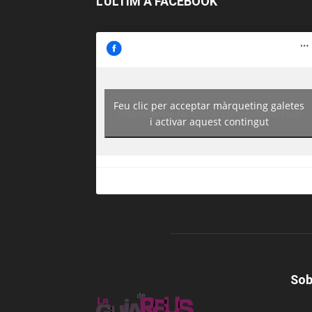
L’ÚLTIM A FACEBOOK
Feu clic per acceptar màrqueting galetes
https://www.facebook.com/guiadereus/
i activar aquest contingut
Sob