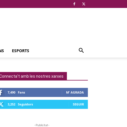
NS
ESPORTS
Connecta't amb les nostres xarxes
7,490
Fans
M' AGRADA
3,252
Seguidors
SEGUIR
-Publicitat-