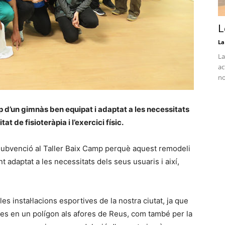
L
La
La
ac
no
mp d’un gimnàs ben equipat i adaptat a les necessitats
at de fisioteràpia i l’exercici físic.
subvenció al Taller Baix Camp perquè aquest remodeli
t adaptat a les necessitats dels seus usuaris i així,
es instal·lacions esportives de la nostra ciutat, ja que
uades en un polígon als afores de Reus, com també per la