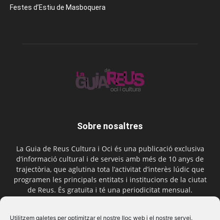
Festes d’Estiu de Masboquera
Sobre nosaltres
La Guia de Reus Cultura i Oci és una publicació exclusiva
d’informació cultural i de serveis amb més de 10 anys de
trajectòria, que aglutina tota l’activitat d’interès lúdic que
programen les principals entitats i institucions de la ciutat
de Reus. És gratuïta i té una periodicitat mensual.
Contactar-nos:
comercial@laguiadereus.com
Utilitzem galetes per optimitzar el nostre lloc web i el nostre servei.