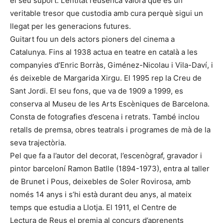
el seu suport. L’entitat reusenca valora que és un
veritable tresor que custodia amb cura perquè sigui un
llegat per les generacions futures.
Guitart fou un dels actors pioners del cinema a
Catalunya. Fins al 1938 actua en teatre en català a les
companyies d’Enric Borràs, Giménez-Nicolau i Vila-Daví, i
és deixeble de Margarida Xirgu. El 1995 rep la Creu de
Sant Jordi. El seu fons, que va de 1909 a 1999, es
conserva al Museu de les Arts Escèniques de Barcelona.
Consta de fotografies d’escena i retrats. També inclou
retalls de premsa, obres teatrals i programes de mà de la
seva trajectòria.
Pel que fa a l’autor del decorat, l’escenògraf, gravador i
pintor barceloní Ramon Batlle (1894-1973), entra al taller
de Brunet i Pous, deixebles de Soler Rovirosa, amb
només 14 anys i s’hi està durant deu anys, al mateix
temps que estudia a Llotja. El 1911, el Centre de
Lectura de Reus el premia al concurs d’aprenents