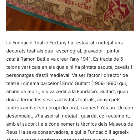
La Fundació Teatre Fortuny ha restaurat i netejat uns
decorats teatrals que l’escenògraf, gravador i pintor
català Ramon Batlle va crear l’any 1941. Es tracta de 5
telons verticals en els quals hi ha pintats escuts, cavalls i
personatges d’estil medieval. Va ser l’actor i director de
teatre i cinema barceloní Enric Guitart (1909-1990) qui,
abans de morir, els va cedir a la Fundació. Guitart, quan
duia a terme les seves activitats teatrals, anava pels
teatres amb el seu propi decorat, i aquest n’és un. Un cop
desembalat, s’ha aspirat, netejat i guardat correctament,
amb el suport i els coneixements tècnics dels Museus de
Reus i la seva conservadora, a qui la Fundació li agraeix