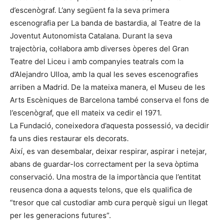
d’escenògraf. L’any següent fa la seva primera
escenografia per La banda de bastardia, al Teatre de la
Joventut Autonomista Catalana. Durant la seva
trajectòria, col·labora amb diverses òperes del Gran
Teatre del Liceu i amb companyies teatrals com la
d’Alejandro Ulloa, amb la qual les seves escenografies
arriben a Madrid. De la mateixa manera, el Museu de les
Arts Escèniques de Barcelona també conserva el fons de
l’escenògraf, que ell mateix va cedir el 1971.
La Fundació, coneixedora d’aquesta possessió, va decidir
fa uns dies restaurar els decorats.
Així, es van desembalar, deixar respirar, aspirar i netejar,
abans de guardar-los correctament per la seva òptima
conservació. Una mostra de la importància que l’entitat
reusenca dona a aquests telons, que els qualifica de
“tresor que cal custodiar amb cura perquè sigui un llegat
per les generacions futures”.