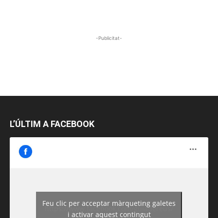
-Publicitat-
L’ÚLTIM A FACEBOOK
Feu clic per acceptar màrqueting galetes
https://www.facebook.com/guiadereus/
i activar aquest contingut