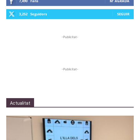
7,490
Fans
M' AGRADA
3,252
Seguidors
SEGUIR
-Publicitat-
-Publicitat-
Actualitat