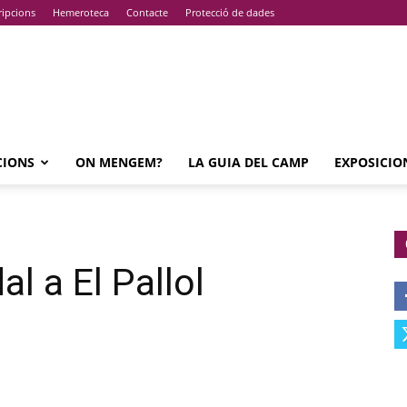
ripcions
Hemeroteca
Contacte
Protecció de dades
CIONS
ON MENGEM?
LA GUIA DEL CAMP
EXPOSICIO
l a El Pallol