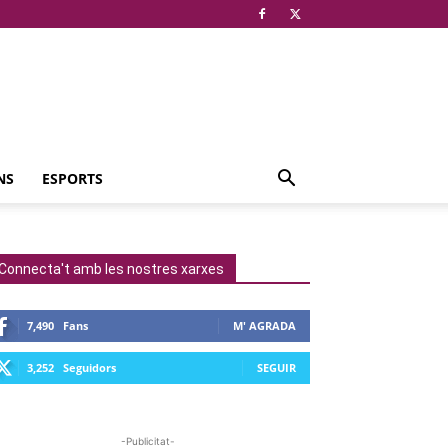
NS
ESPORTS
Connecta't amb les nostres xarxes
7,490
Fans
M' AGRADA
3,252
Seguidors
SEGUIR
-Publicitat-