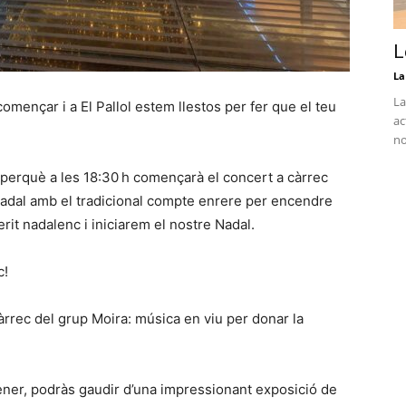
L
La
La
omençar i a El Pallol estem llestos per fer que el teu
ac
no
, perquè a les 18:30 h començarà el concert a càrrec
Nadal amb el tradicional compte enrere per encendre
erit nadalenc i iniciarem el nostre Nadal.
c!
àrrec del grup Moira: música en viu per donar la
ener, podràs gaudir d’una impressionant exposició de