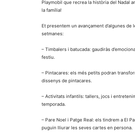
Playmobil que recrea la història del Nadal a
la família!
Et presentem un avançament d’algunes de le
setmanes:
– Timbalers i batucada: gaudiràs d’emocionan
festiu.
– Pintacares: els més petits podran transfo
dissenys de pintacares.
– Activitats infantils: tallers, jocs i entret
temporada.
– Pare Noel i Patge Real: els tindrem a El Pa
puguin lliurar les seves cartes en persona.