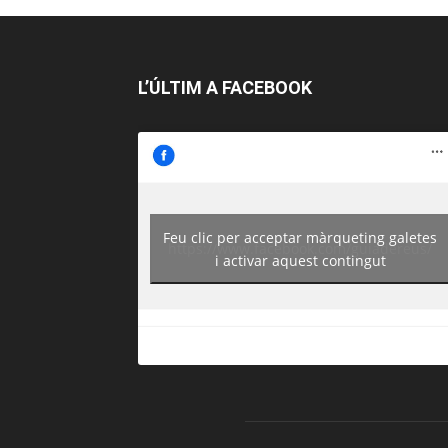
L’ÚLTIM A FACEBOOK
Feu clic per acceptar màrqueting galetes
https://www.facebook.com/guiadereus/
i activar aquest contingut