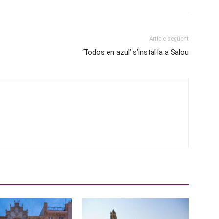
Article següent
e
‘Todos en azul’ s’instal·la a Salou