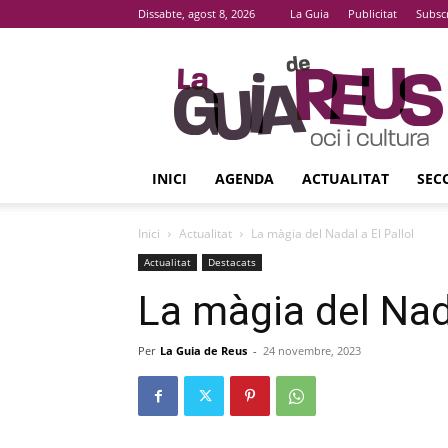
Dissabte, agost 8, 2026
La Guia
Publicitat
Subsc
La
Guia
De
Reus
INICI
AGENDA
ACTUALITAT
SEC
Inici
Actualitat
La màgia del Nadal a El Pallol
Actualitat
Destacats
La màgia del Nada
Per
La Guia de Reus
-
24 novembre, 2023