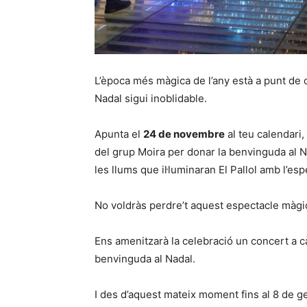
L’època més màgica de l’any està a punt de c
Nadal sigui inoblidable.
Apunta el
24 de novembre
al teu calendari
del grup Moira per donar la benvinguda al 
les llums que il·luminaran El Pallol amb l’esp
No voldràs perdre’t aquest espectacle màgi
Ens amenitzarà la celebració un concert a c
benvinguda al Nadal.
I des d’aquest mateix moment fins al 8 de g