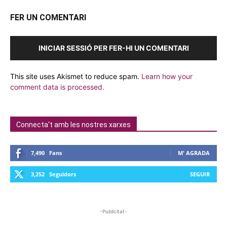
FER UN COMENTARI
INICIAR SESSIÓ PER FER-HI UN COMENTARI
This site uses Akismet to reduce spam.
Learn how your
comment data is processed.
Connecta't amb les nostres xarxes
7,490
Fans
M' AGRADA
3,252
Seguidors
SEGUIR
-Publicitat-