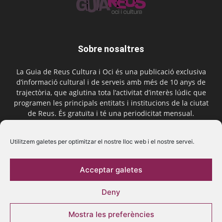
Sobre nosaltres
La Guia de Reus Cultura i Oci és una publicació exclusiva
d’informació cultural i de serveis amb més de 10 anys de
trajectòria, que aglutina tota l’activitat d’interès lúdic que
programen les principals entitats i institucions de la ciutat
de Reus. És gratuïta i té una periodicitat mensual.
Contactar-nos:
comercial@laguiadereus.com
Utilitzem galetes per optimitzar el nostre lloc web i el nostre servei.
Acceptar galetes
Segueix-nos
Deny
Mostra les preferències