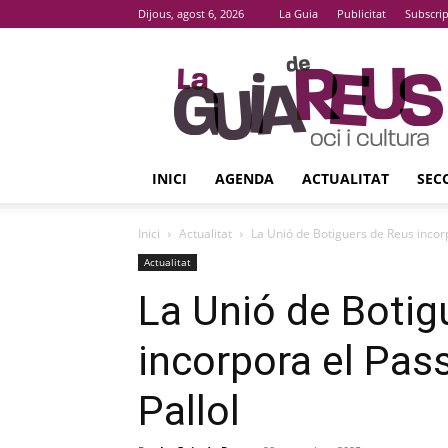
Dijous, agost 6, 2026
La Guia
Publicitat
Subscri
La
Guia
De
Reus
INICI
AGENDA
ACTUALITAT
SEC
Inici
Actualitat
La Unió de Botiguers de Reus incorp
Actualitat
La Unió de Botig
incorpora el Pas
Pallol