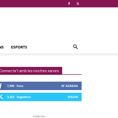
NS
ESPORTS
Connecta't amb les nostres xarxes
7,490
Fans
M' AGRADA
3,252
Seguidors
SEGUIR
-Publicitat-