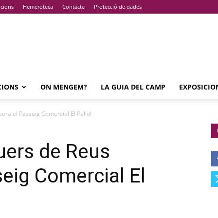
pcions
Hemeroteca
Contacte
Protecció de dades
CIONS
ON MENGEM?
LA GUIA DEL CAMP
EXPOSICIO
ora el Passeig Comercial El Pallol
uers de Reus
seig Comercial El