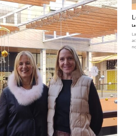
L
La
La
ac
no