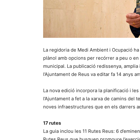
La regidoria de Medi Ambient i Ocupació ha e
plànol amb opcions per recórrer a peu o en bi
municipal. La publicació redissenya, amplia i 
l’Ajuntament de Reus va editar fa 14 anys am
La nova edició incorpora la planificació i l
l’Ajuntament a fet a la xarxa de camins del t
noves infraestructures que en els darrers an
17 rutes
La guia inclou les 11 Rutes Reus: 6 d’emine
Rutes Reus que busquen promoure l’exercici f