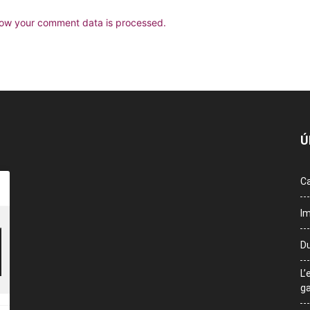
ow your comment data is processed.
Ú
Ca
Im
Du
L’
ga