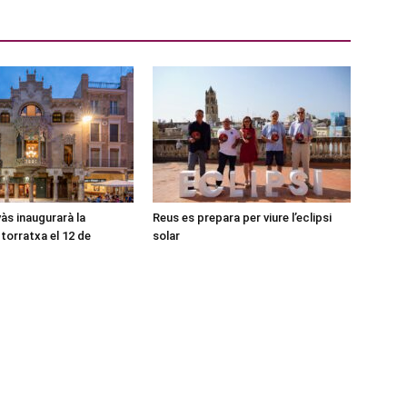
às inaugurarà la
Reus es prepara per viure l’eclipsi
torratxa el 12 de
solar