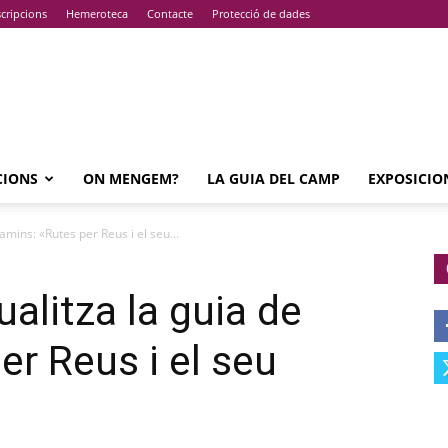
cripcions
Hemeroteca
Contacte
Protecció de dades
CIONS
ON MENGEM?
LA GUIA DEL CAMP
EXPOSICIO
amins: «Rutes per Reus i el seu...
alitza la guia de
er Reus i el seu