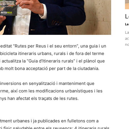
L
La
La
ac
no
ditat “Rutes per Reus i el seu entorn”, una guia i un
cicleta itineraris urbans, rurals i de fora del terme
actualitza la “Guia d’Itineraris rurals” i el plànol que
b molt bona acceptació per part de la ciutadania.
es inversions en senyalització i manteniment que
erme, així com les modificacions urbanístiques i les
ys han afectat els traçats de les rutes.
ntment urbanes i ja publicades en fulletons com a
ísic saludable entre els reusencs; 4 itineraris rurals