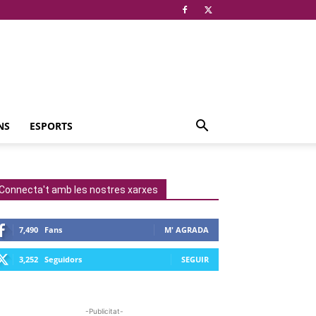
NS
ESPORTS
Connecta't amb les nostres xarxes
7,490
Fans
M' AGRADA
3,252
Seguidors
SEGUIR
-Publicitat-