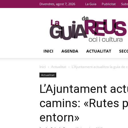
Divendres, agost 7, 2026
La Guia
Publicitat
Subs
La
Guia
De
Reus
INICI
AGENDA
ACTUALITAT
SEC
Inici
Actualitat
L’Ajuntament actualitza la guia de c
Actualitat
L’Ajuntament actu
camins: «Rutes p
entorn»