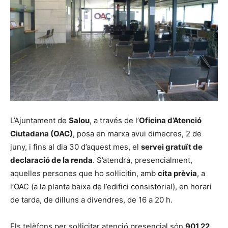
L’Ajuntament de
Salou
, a través de l’
Oficina d’Atenció
Ciutadana (OAC)
, posa en marxa avui dimecres, 2 de
juny, i fins al dia 30 d’aquest mes, el
servei gratuït de
declaració de la renda
. S’atendrà, presencialment,
aquelles persones que ho sol·licitin, amb
cita prèvia
, a
l’OAC (a la planta baixa de l’edifici consistorial), en horari
de tarda, de dilluns a divendres, de 16 a 20 h.
Els telèfons per sol·licitar atenció presencial són
901 22