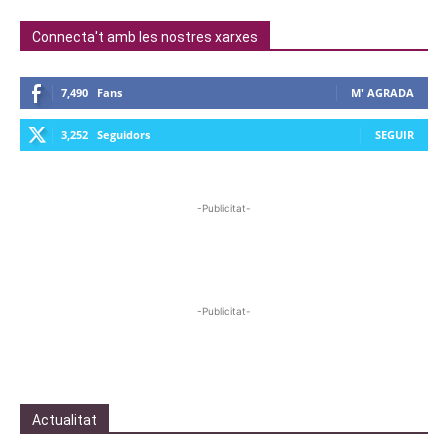
Connecta't amb les nostres xarxes
7,490
Fans
M' AGRADA
3,252
Seguidors
SEGUIR
-Publicitat-
-Publicitat-
Actualitat