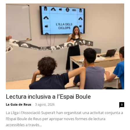
Lectura inclusiva a l’Espai Boule
La Guia de Reus
-
3 agost, 2026
0
La Lliga i l’Associació Supera’t han organitzat una activitat conjunta a
l’Espai Boule de Reus per apropar noves formes de lectura
accessibles a través...