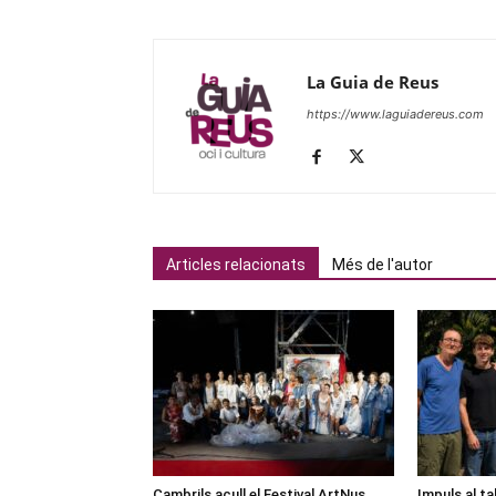
La Guia de Reus
https://www.laguiadereus.com
Articles relacionats
Més de l'autor
Cambrils acull el Festival ArtNus
Impuls al ta