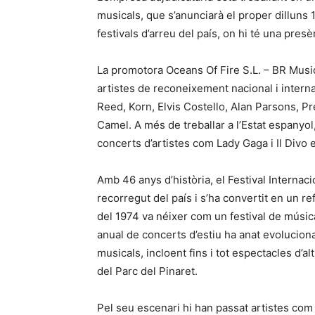
musicals, que s’anunciarà el proper dilluns 1
festivals d’arreu del país, on hi té una pre
La promotora Oceans Of Fire S.L. – BR Music
artistes de reconeixement nacional i interna
Reed, Korn, Elvis Costello, Alan Parsons, P
Camel. A més de treballar a l’Estat espanyo
concerts d’artistes com Lady Gaga i Il Divo 
Amb 46 anys d’història, el Festival Internac
recorregut del país i s’ha convertit en un re
del 1974 va néixer com un festival de músic
anual de concerts d’estiu ha anat evolucion
musicals, incloent fins i tot espectacles d’a
del Parc del Pinaret.
Pel seu escenari hi han passat artistes co