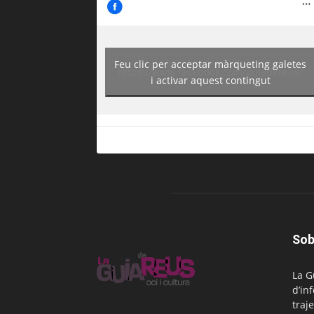
Feu clic per acceptar màrqueting galetes
https://www.facebook.com/guiadereus/
i activar aquest contingut
Sob
La G
d’in
traje