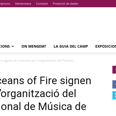
ripcions
Hemeroteca
Contacte
Protecció de dades
CIONS
ON MENGEM?
LA GUIA DEL CAMP
EXPOSICIO
e signen el contracte per l’organització del Festival...
ceans of Fire signen
l’organització del
cional de Música de