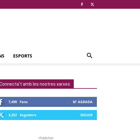
NS
ESPORTS
Connecta't amb les nostres xarxes
7,490
Fans
M' AGRADA
3,252
Seguidors
SEGUIR
-Publicitat-