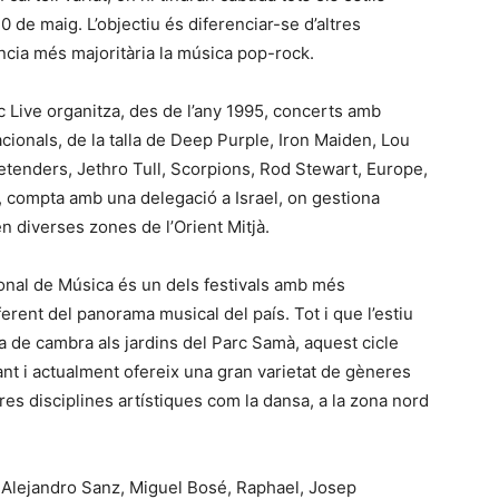
0 de maig. L’objectiu és diferenciar-se d’altres
sència més majoritària la música pop-rock.
 Live organitza, des de l’any 1995, concerts amb
cionals, de la talla de Deep Purple, Iron Maiden, Lou
retenders, Jethro Tull, Scorpions, Rod Stewart, Europe,
l, compta amb una delegació a Israel, on gestiona
en diverses zones de l’Orient Mitjà.
ional de Música és un dels festivals amb més
ferent del panorama musical del país. Tot i que l’estiu
a de cambra als jardins del Parc Samà, aquest cicle
ant i actualment ofereix una gran varietat de gèneres
ltres disciplines artístiques com la dansa, a la zona nord
m Alejandro Sanz, Miguel Bosé, Raphael, Josep