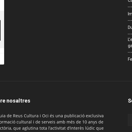
Ca
Im
Du
L’
ga
Fe
re nosaltres
S
uia de Reus Cultura i Oci és una publicació exclusiva
formació cultural i de serveis amb més de 10 anys de
ctòria, que aglutina tota l’activitat d’interès lúdic que