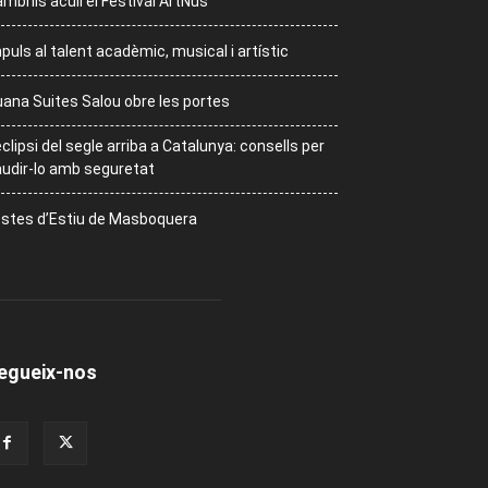
mbrils acull el Festival ArtNus
puls al talent acadèmic, musical i artístic
ana Suites Salou obre les portes
eclipsi del segle arriba a Catalunya: consells per
udir-lo amb seguretat
stes d’Estiu de Masboquera
egueix-nos