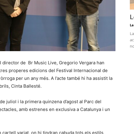
L
La
La
ac
no
l director de Br Music Live, Gregorio Vergara han
 tres properes edicions del Festival Internacional de
rroga per un any més. A l’acte també hi ha assistit la
rils, Cinta Ballesté.
e juliol i la primera quinzena d’agost al Parc del
ectacles, amb estrenes en exclusiva a Catalunya i un
cartell variat, on hi tindran cabuda tots els estils