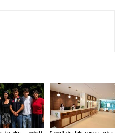
lent acadèmic, musical i
Duana Suites Salou obre les portes