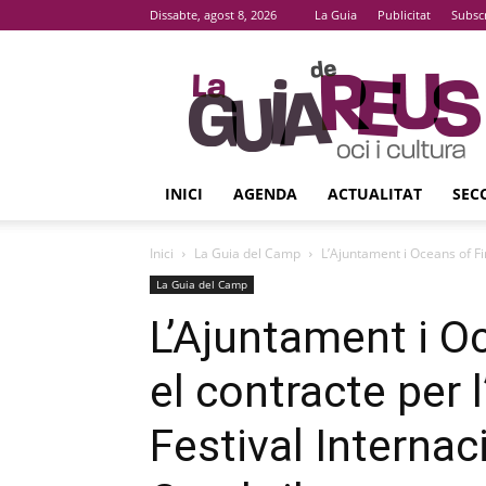
Dissabte, agost 8, 2026
La Guia
Publicitat
Subsc
La
Guia
De
Reus
INICI
AGENDA
ACTUALITAT
SEC
Inici
La Guia del Camp
L’Ajuntament i Oceans of Fir
La Guia del Camp
L’Ajuntament i O
el contracte per 
Festival Interna