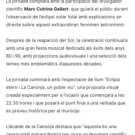
La jornada comptarà amb la participació del divulgador
científic
Marc Cutrina Gallart
, que guiarà el públic durant
l’observació de l’eclipsi solar total amb explicacions en
directe sobre aquest extraordinari fenomen astronòmic.
Després de la reaparició del Sol, la celebració continuarà
amb una gran festa musical dedicada als èxits dels anys
80 i 90, amb projeccions audiovisuals i una selecció dels
temes més emblemàtics d’aquestes dècades.
La jornada culminarà amb l’espectacle de llum “Eclipsi
etern i La Canonja, un poble viu”, una proposta visual
creada especialment per a l’ocasió que començarà a les
22.30 hores i que posarà el punt final a una vetllada que
es preveu històrica per al municipi.
L’alcalde de la Canonja destaca que “aquesta és una
oportunitat extraordinària per viure un fenomen científic