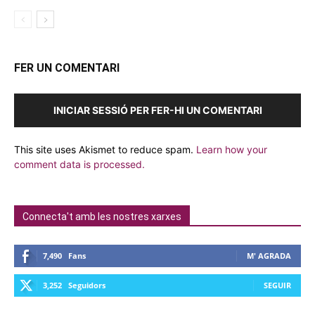
FER UN COMENTARI
INICIAR SESSIÓ PER FER-HI UN COMENTARI
This site uses Akismet to reduce spam.
Learn how your
comment data is processed.
Connecta't amb les nostres xarxes
7,490
Fans
M' AGRADA
3,252
Seguidors
SEGUIR