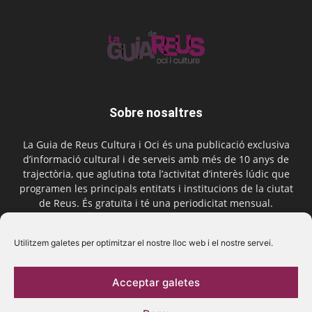
Sobre nosaltres
La Guia de Reus Cultura i Oci és una publicació exclusiva
d’informació cultural i de serveis amb més de 10 anys de
trajectòria, que aglutina tota l’activitat d’interès lúdic que
programen les principals entitats i institucions de la ciutat
de Reus. És gratuïta i té una periodicitat mensual.
Contactar-nos:
comercial@laguiadereus.com
Utilitzem galetes per optimitzar el nostre lloc web i el nostre servei.
Acceptar galetes
Segueix-nos