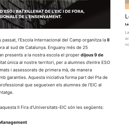
L
La
La
ac
s passat, l’Escola Internacional del Camp organitza la
II
no
bra al sud de Catalunya. Enguany més de 25
ran presents a la nostra escola el proper
dijous 9 de
itat única al nostre territori, per a alumnes d’entre ESO
nformats i assessorats de primera mà, de manera
 amb garanties. Aquesta iniciativa forma part del Pla de
rofessional que segueixen els alumnes de l’EIC al
ntatge.
aquesta II Fira d’Universitats-EIC són les següents:
el Management