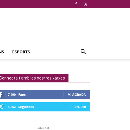
NS
ESPORTS
Connecta't amb les nostres xarxes
7,490
Fans
M' AGRADA
3,252
Seguidors
SEGUIR
-Publicitat-