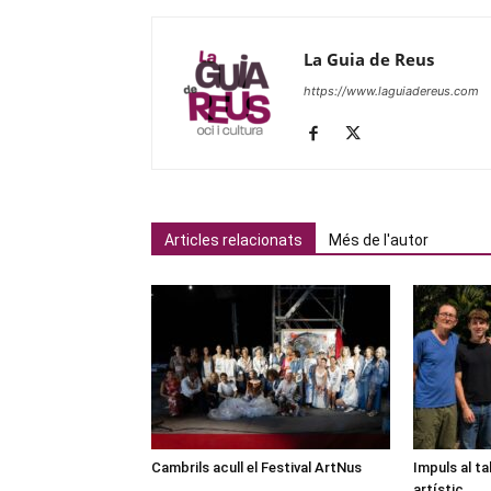
La Guia de Reus
https://www.laguiadereus.com
Articles relacionats
Més de l'autor
Cambrils acull el Festival ArtNus
Impuls al ta
artístic