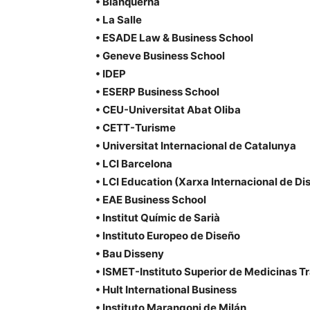
• Blanquerna
• La Salle
• ESADE Law & Business School
• Geneve Business School
• IDEP
• ESERP Business School
• CEU-Universitat Abat Oliba
• CETT-Turisme
• Universitat Internacional de Catalunya
• LCI Barcelona
• LCI Education (Xarxa Internacional de Di
• EAE Business School
• Institut Químic de Sarià
• Instituto Europeo de Diseño
• Bau Disseny
• ISMET-Instituto Superior de Medicinas T
• Hult International Business
• Instituto Marangoni de Milán