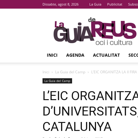
Dissabte, agost 8, 2026
La Guia
Publicitat
Subsc
La
Guia
De
Reus
INICI
AGENDA
ACTUALITAT
SEC
Inici
La Guia del Camp
L’EIC ORGANITZA LA II FI
La Guia del Camp
L’EIC ORGANITZA 
D’UNIVERSITATS,
CATALUNYA