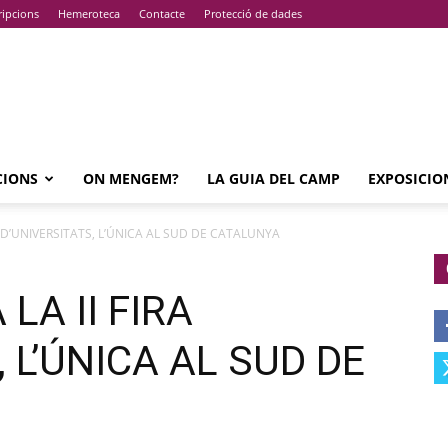
ripcions
Hemeroteca
Contacte
Protecció de dades
CIONS
ON MENGEM?
LA GUIA DEL CAMP
EXPOSICIO
RA D’UNIVERSITATS, L’ÚNICA AL SUD DE CATALUNYA
LA II FIRA
 L’ÚNICA AL SUD DE