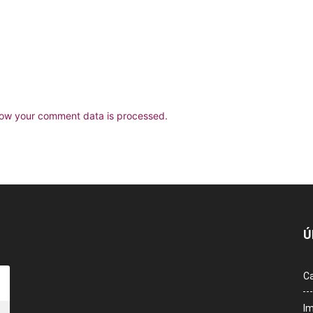
ow your comment data is processed.
Ú
Ca
Im