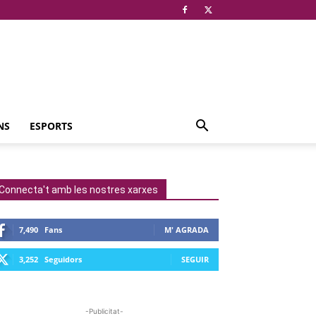
NS
ESPORTS
Connecta't amb les nostres xarxes
7,490
Fans
M' AGRADA
3,252
Seguidors
SEGUIR
-Publicitat-