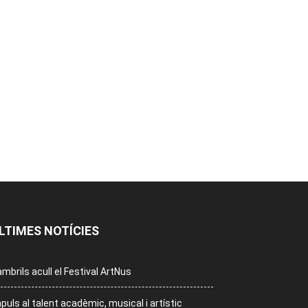
LTIMES NOTÍCIES
mbrils acull el Festival ArtNus
puls al talent acadèmic, musical i artístic