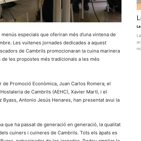
L
La
els menús especials que oferiran més d’una vintena de
La
ac
embre. Les vuitenes jornades dedicades a aquest
no
pescadors de Cambrils promocionaran la cuina marinera
de les propostes més tradicionals a les més
idor de Promoció Econòmica, Juan Carlos Romera; el
Hostaleria de Cambrils (AEHC), Xavier Martí, i el
 Byass, Antonio Jesús Henares, han presentat avui la
a que ha passat de generació en generació, la qualitat
 dels cuiners i cuineres de Cambrils. Tots els àpats es
yass, patrocinador de les jornades. Podeu ampliar la