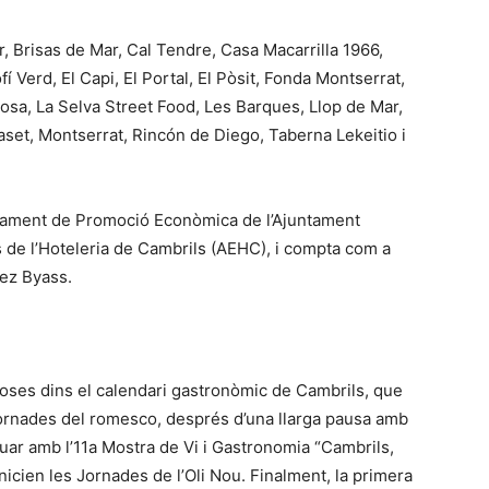
r, Brisas de Mar, Cal Tendre, Casa Macarrilla 1966,
í Verd, El Capi, El Portal, El Pòsit, Fonda Montserrat,
osa, La Selva Street Food, Les Barques, Llop de Mar,
set, Montserrat, Rincón de Diego, Taberna Lekeitio i
tament de Promoció Econòmica de l’Ajuntament
 de l’Hoteleria de Cambrils (AEHC), i compta com a
lez Byass.
oses dins el calendari gastronòmic de Cambrils, que
jornades del romesco, després d’una llarga pausa amb
nuar amb l’11a Mostra de Vi i Gastronomia “Cambrils,
inicien les Jornades de l’Oli Nou. Finalment, la primera