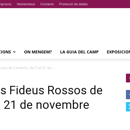
ripcions
Hemeroteca
Contacte
Protecció de dades
CIONS
ON MENGEM?
LA GUIA DEL CAMP
EXPOSICIO
ssos de Cambrils, del 5 al 21 de...
ls Fideus Rossos de
al 21 de novembre