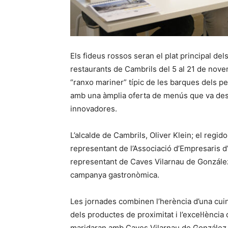
Els fideus rossos seran el plat principal d
restaurants de Cambrils del 5 al 21 de nov
“ranxo mariner” típic de les barques dels 
amb una àmplia oferta de menús que va des 
innovadores.
L’alcalde de Cambrils, Oliver Klein; el reg
representant de l’Associació d’Empresaris d’
representant de Caves Vilarnau de González
campanya gastronòmica.
Les jornades combinen l’herència d’una cuin
dels productes de proximitat i l’excel·lència
maridaran amb Caves Vilarnau de González B