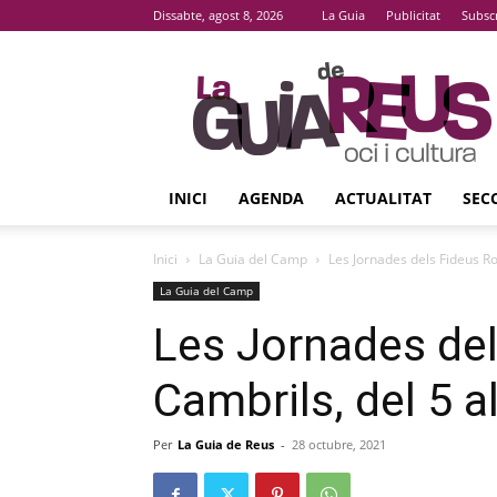
Dissabte, agost 8, 2026
La Guia
Publicitat
Subsc
La
Guia
De
Reus
INICI
AGENDA
ACTUALITAT
SEC
Inici
La Guia del Camp
Les Jornades dels Fideus Ro
La Guia del Camp
Les Jornades de
Cambrils, del 5 
Per
La Guia de Reus
-
28 octubre, 2021