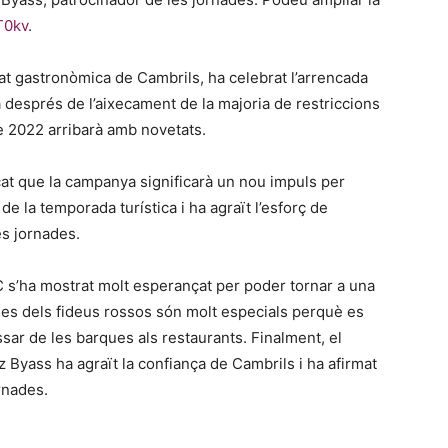
T0kv
.
itat gastronòmica de Cambrils, ha celebrat l’arrencada
després de l’aixecament de la majoria de restriccions
de 2022 arribarà amb novetats.
at que la campanya significarà un nou impuls per
 la temporada turística i ha agraït l’esforç de
les jornades.
C s’ha mostrat molt esperançat per poder tornar a una
ades dels fideus rossos són molt especials perquè es
ssar de les barques als restaurants. Finalment, el
Byass ha agraït la confiança de Cambrils i ha afirmat
rnades.