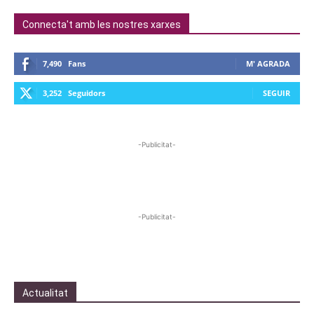
Connecta't amb les nostres xarxes
7,490
Fans
M' AGRADA
3,252
Seguidors
SEGUIR
-Publicitat-
-Publicitat-
Actualitat