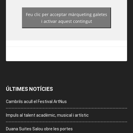
Feu clic per acceptar màrqueting galetes
https://www.facebook.com/guiadereus/
i activar aquest contingut
ÚLTIMES NOTÍCIES
Cambrils acull el Festival ArtNus
Impuls al talent acadèmic, musical i artístic
Duana Suites Salou obre les portes