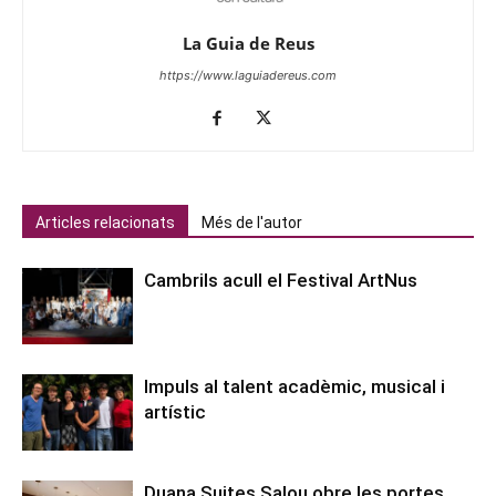
La Guia de Reus
https://www.laguiadereus.com
Articles relacionats
Més de l'autor
Cambrils acull el Festival ArtNus
Impuls al talent acadèmic, musical i
artístic
Duana Suites Salou obre les portes