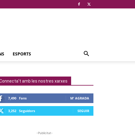
NS
ESPORTS
Connecta't amb les nostres xarxes
7,490
Fans
M' AGRADA
3,252
Seguidors
SEGUIR
-Publicitat-