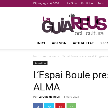
Dijous, agost 6, 2026
La Guia
Publicitat
Subscri
La
Guia
De
Reus
INICI
AGENDA
ACTUALITAT
SEC
Inici
Actualitat
L’Espai Boule presenta el Progra
Actualitat
L’Espai Boule pr
ALMA
Per
La Guia de Reus
-
4 març, 2025