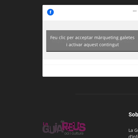
Feu clic per acceptar màrqueting galetes
https://www.facebook.com/guiadereus/
i activar aquest contingut
Sob
La G
d’in