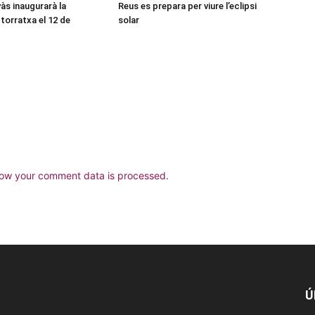
às inaugurarà la
Reus es prepara per viure l’eclipsi
torratxa el 12 de
solar
ow your comment data is processed.
Ú