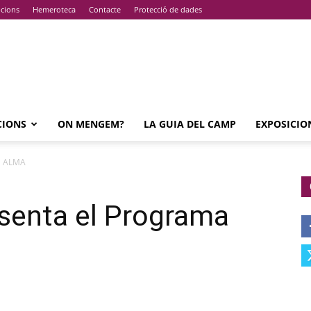
pcions
Hemeroteca
Contacte
Protecció de dades
CIONS
ON MENGEM?
LA GUIA DEL CAMP
EXPOSICIO
ma ALMA
esenta el Programa