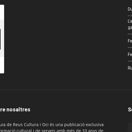
Du
L’
ga
Fe
Fe
Ru
re nosaltres
S
uia de Reus Cultura i Oci és una publicació exclusiva
formació cultural i de serveis amb més de 10 anys de