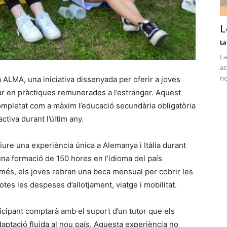
L
La
La
ac
no
ALMA, una iniciativa dissenyada per oferir a joves
ipar en pràctiques remunerades a l’estranger. Aquest
ompletat com a màxim l’educació secundària obligatòria
ctiva durant l’últim any.
ure una experiència única a Alemanya i Itàlia durant
una formació de 150 hores en l’idioma del país
A més, els joves rebran una beca mensual per cobrir les
otes les despeses d’allotjament, viatge i mobilitat.
icipant comptarà amb el suport d’un tutor que els
daptació fluida al nou país. Aquesta experiència no