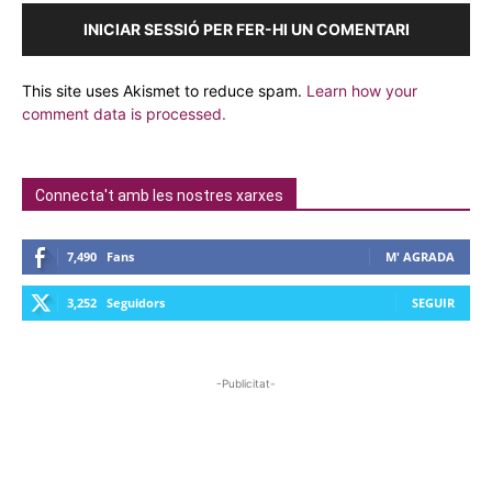
INICIAR SESSIÓ PER FER-HI UN COMENTARI
This site uses Akismet to reduce spam.
Learn how your
comment data is processed.
Connecta't amb les nostres xarxes
7,490
Fans
M' AGRADA
3,252
Seguidors
SEGUIR
-Publicitat-