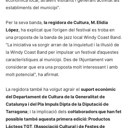
econòmica local, atraient visitants i generant activitat als
establiments del municipi”.
Per la seva banda,
la regidora de Cultura, M. Elidia
López
, ha explicat que l’origen del festival es troba en
una proposta de la banda de jazz local Windy Coast Band.
“La iniciativa va sorgir arran de la inquietud i la il·lusió de
la Windy Coast Band per impulsar un festival d’aquestes
característiques al municipi. Des de l’Ajuntament vam
considerar que era una proposta molt interessant i amb
molt potencial”, ha afirmat.
La regidora també ha volgut agrair el
suport econòmic
del Departament de Cultura de la Generalitat de
Catalunya i del Pla Impuls Dipta de la Diputació de
Tarragona
; i la implicació dels
col·laboradors que han fet
possible també aquesta primera edició: Productos
Lácteos TGT, l’Associació Cultural i de Festes de