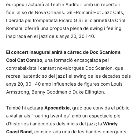
europeu i actuarà al Teatre Auditori amb un repertori
fidel al so de Nova Orleans. Gili-Romaní Hot Jazz Cats,
liderada pel trompetista Ricard Gili i el clarinetista Oriol
Romaní, oferirà una proposta plena de swing i feeling
inspirada en el jazz dels anys 20, 30 i 40.
El concert inaugural anirà a càrrec de Doc Scanlon’s
Cool Cat Combo
, una formació encapçalada pel
contrabaixista i cantant novaiorquès Doc Scanlon, que
recrea l’autèntic so del jazz i el swing de les dècades dels
anys 20, 30 i 40 amb influències de figures com Louis
Armstrong, Benny Goodman o Duke Ellington.
També hi actuarà
Apocadixie
, grup que convida el públic
a viatjar als “roaring twenties” amb un espectacle ple
d’històries i anècdotes dels inicis del jazz; la
Windy
Coast Band
, considerada una de les bandes emergents