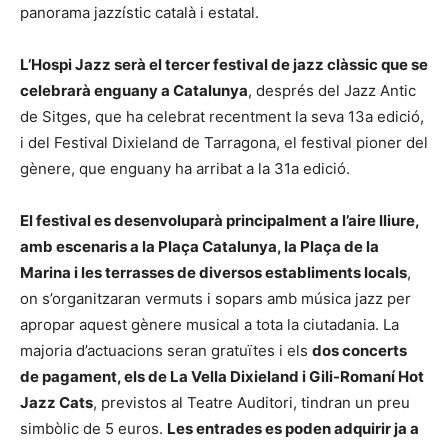
panorama jazzístic català i estatal.
L’Hospi Jazz serà el tercer festival de jazz clàssic que se
celebrarà enguany a Catalunya
, després del Jazz Antic
de Sitges, que ha celebrat recentment la seva 13a edició,
i del Festival Dixieland de Tarragona, el festival pioner del
gènere, que enguany ha arribat a la 31a edició.
El festival es desenvoluparà principalment a l’aire lliure,
amb escenaris a la Plaça Catalunya, la Plaça de la
Marina i les terrasses de diversos establiments locals
,
on s’organitzaran vermuts i sopars amb música jazz per
apropar aquest gènere musical a tota la ciutadania. La
majoria d’actuacions seran gratuïtes i els
dos concerts
de pagament, els de La Vella Dixieland i Gili-Romaní Hot
Jazz Cats
, previstos al Teatre Auditori, tindran un preu
simbòlic de 5 euros.
Les entrades es poden adquirir ja a