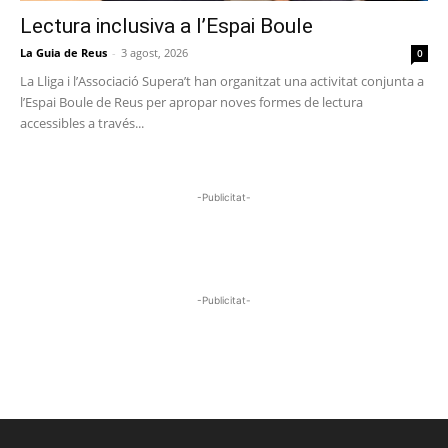
Lectura inclusiva a l’Espai Boule
La Guia de Reus
-
3 agost, 2026
0
La Lliga i l’Associació Supera’t han organitzat una activitat conjunta a
l’Espai Boule de Reus per apropar noves formes de lectura
accessibles a través...
-Publicitat-
-Publicitat-