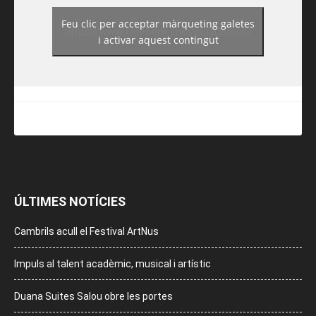
Feu clic per acceptar màrqueting galetes
https://www.facebook.com/guiadereus/
i activar aquest contingut
ÚLTIMES NOTÍCIES
Cambrils acull el Festival ArtNus
Impuls al talent acadèmic, musical i artístic
Duana Suites Salou obre les portes