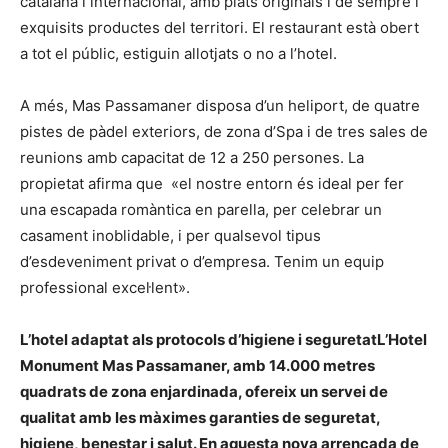
catalana i internacional, amb plats originals i de sempre i
exquisits productes del territori. El restaurant està obert
a tot el públic, estiguin allotjats o no a l’hotel.
A més, Mas Passamaner disposa d’un heliport, de quatre
pistes de pàdel exteriors, de zona d’Spa i de tres sales de
reunions amb capacitat de 12 a 250 persones. La
propietat afirma que «el nostre entorn és ideal per fer
una escapada romàntica en parella, per celebrar un
casament inoblidable, i per qualsevol tipus
d’esdeveniment privat o d’empresa. Tenim un equip
professional excel·lent».
L’hotel adaptat als protocols d’higiene i seguretat
L’Hotel
Monument Mas Passamaner, amb 14.000 metres
quadrats de zona enjardinada, ofereix un servei de
qualitat amb les màximes garanties de seguretat,
higiene, benestar i salut.
En aquesta nova arrencada de