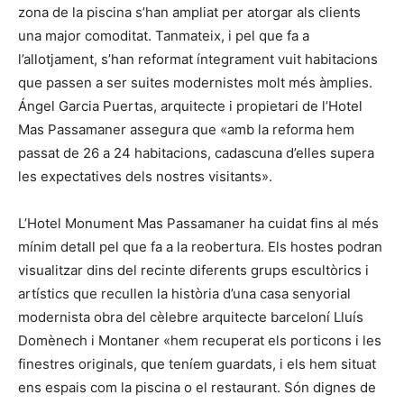
zona de la piscina s’han ampliat per atorgar als clients
una major comoditat. Tanmateix, i pel que fa a
l’allotjament, s’han reformat íntegrament vuit habitacions
que passen a ser suites modernistes molt més àmplies.
Ángel Garcia Puertas, arquitecte i propietari de l’Hotel
Mas Passamaner assegura que «amb la reforma hem
passat de 26 a 24 habitacions, cadascuna d’elles supera
les expectatives dels nostres visitants».
L’Hotel Monument Mas Passamaner ha cuidat fins al més
mínim detall pel que fa a la reobertura. Els hostes podran
visualitzar dins del recinte diferents grups escultòrics i
artístics que recullen la història d’una casa senyorial
modernista obra del cèlebre arquitecte barceloní Lluís
Domènech i Montaner «hem recuperat els porticons i les
finestres originals, que teníem guardats, i els hem situat
ens espais com la piscina o el restaurant. Són dignes de