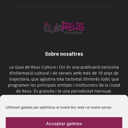
Sobre nosaltres
La Guia de Reus Cultura i Oci és una publicació exclusiva
d’informació cultural i de serveis amb més de 10 anys de
trajectòria, que aglutina tota l’activitat d’interès lúdic que
programen les principals entitats i institucions de la ciutat
de Reus. És gratuïta i té una periodicitat mensual.
Contactar-nos:
comercial@laguiadereus.com
Utilitzem galetes per optimitzar el nostre lloc web i el nostre servei.
Acceptar galetes
Segueix-nos