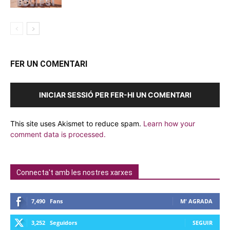
FER UN COMENTARI
INICIAR SESSIÓ PER FER-HI UN COMENTARI
This site uses Akismet to reduce spam.
Learn how your
comment data is processed.
Connecta't amb les nostres xarxes
7,490
Fans
M' AGRADA
3,252
Seguidors
SEGUIR