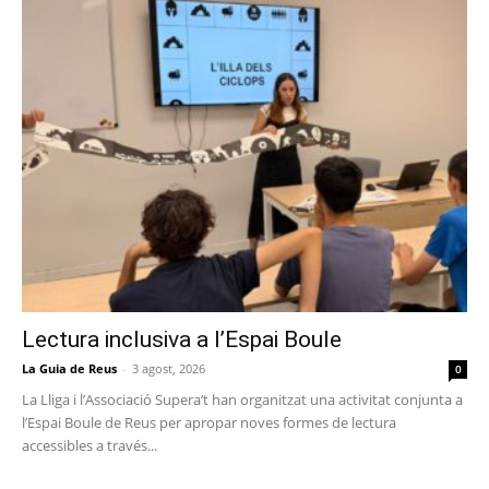
Lectura inclusiva a l’Espai Boule
La Guia de Reus
-
3 agost, 2026
0
La Lliga i l’Associació Supera’t han organitzat una activitat conjunta a
l’Espai Boule de Reus per apropar noves formes de lectura
accessibles a través...