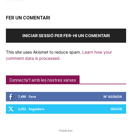
FER UN COMENTARI
INICIAR SESSIÓ PER FER-HI UN COMENTARI
This site uses Akismet to reduce spam.
Learn how your
comment data is processed.
Connecta't amb les nostres xarxes
7,490
Fans
M' AGRADA
3,252
Seguidors
SEGUIR
-Publicitat-