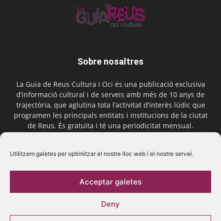
Sobre nosaltres
La Guia de Reus Cultura i Oci és una publicació exclusiva
d’informació cultural i de serveis amb més de 10 anys de
trajectòria, que aglutina tota l’activitat d’interès lúdic que
programen les principals entitats i institucions de la ciutat
de Reus. És gratuïta i té una periodicitat mensual.
Contactar-nos:
comercial@laguiadereus.com
Utilitzem galetes per optimitzar el nostre lloc web i el nostre servei.
Acceptar galetes
Segueix-nos
Deny