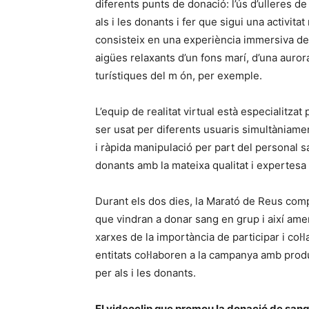
diferents punts de donació: l’ús d’ulleres de
als i les donants i fer que sigui una activit
consisteix en una experiència immersiva de
aigües relaxants d’un fons marí, d’una aurora
turístiques del m ón, per exemple.
L’equip de realitat virtual està especialitzat
ser usat per diferents usuaris simultàniamen
i ràpida manipulació per part del personal 
donants amb la mateixa qualitat i expertes
Durant els dos dies, la Marató de Reus compt
que vindran a donar sang en grup i així amen
xarxes de la importància de participar i col·
entitats col·laboren a la campanya amb produ
per als i les donants.
El videoclip que promou la donació de sang: