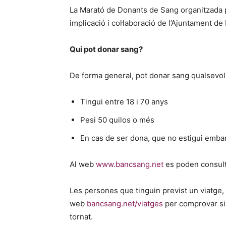
La Marató de Donants de Sang organitzada pe
implicació i col·laboració de l’Ajuntament d
Qui pot donar sang?
De forma general, pot donar sang qualsevol
Tingui entre 18 i 70 anys
Pesi 50 quilos o més
En cas de ser dona, que no estigui emb
Al web
www.bancsang.net
es poden consult
Les persones que tinguin previst un viatge,
web
bancsang.net/viatges
per comprovar si
tornat.