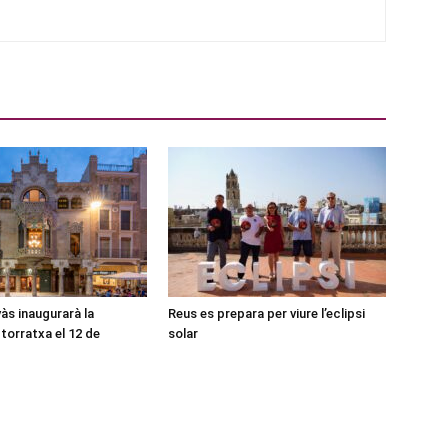
às inaugurarà la
Reus es prepara per viure l’eclipsi
torratxa el 12 de
solar