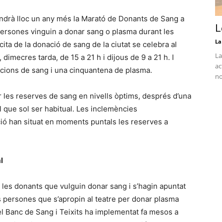
indrà lloc un any més la Marató de Donants de Sang a
L
persones vinguin a donar sang o plasma durant les
La
ta de la donació de sang de la ciutat se celebra al
La
imecres tarda, de 15 a 21 h i dijous de 9 a 21 h. I
ac
cions de sang i una cinquantena de plasma.
no
les reserves de sang en nivells òptims, després d’una
 que sol ser habitual. Les inclemències
ció han situat en moments puntals les reserves a
l
i les donants que vulguin donar sang i s’hagin apuntat
 persones que s’apropin al teatre per donar plasma
l Banc de Sang i Teixits ha implementat fa mesos a