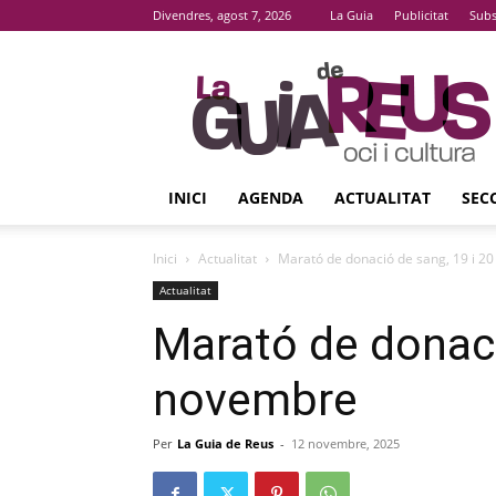
Divendres, agost 7, 2026
La Guia
Publicitat
Subs
La
Guia
De
Reus
INICI
AGENDA
ACTUALITAT
SEC
Inici
Actualitat
Marató de donació de sang, 19 i 2
Actualitat
Marató de donaci
novembre
Per
La Guia de Reus
-
12 novembre, 2025