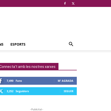
NS
ESPORTS
Connecta't amb les nostres xarxes
7,490
Fans
M' AGRADA
3,252
Seguidors
SEGUIR
-Publicitat-