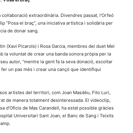
ol·laboració extraordinària. Divendres passat, l’Orfeó
p “Posa el braç”, una iniciativa artística i solidària per
ncia de donar sang.
tín (Xavi Picarols) i Rosa Garcia, membres del duet Mel
b la voluntat de crear una banda sonora pròpia per la
eu autor, “mentre la gent fa la seva donació, escoltar
fer un pas més i crear una cançó que identifiqui
os artistes del territori, com Joan Masdéu, Fito Luri,
rat de manera totalment desinteressada. El videoclip,
asa d’Oficis de Mas Carandell, ha estat possible gràcies
ospital Universitari Sant Joan, el Banc de Sang i Teixits
Camp.