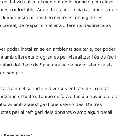
 realitat virtual en el moment de la donació per relaxar
at més confortable. Aquesta és una iniciativa pionera que
 donar en situacions ben diverses: enmig de les
 boreal, de l’espai, o viatjar a diferents destinacions
 per poder instal·lar-se en ambients sanitaris, per poder
t amb diferents programes per visualitzar i és de fàcil
sanitari del Banc de Sang que ha de poder atendre els
a de sempre.
arà amb el suport de diverses entitats de la ciutat
itzaran el teatre. També es farà difusió a través de les
laborar amb aquest gest que salva vides. D’altres
ctes per al refrigeri dels donants o amb algun detall
 ‘Posa el braç’