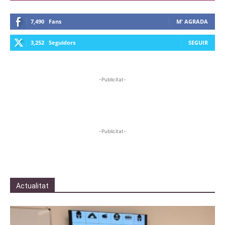
7,490
Fans
M' AGRADA
3,252
Seguidors
SEGUIR
-Publicitat-
-Publicitat-
Actualitat