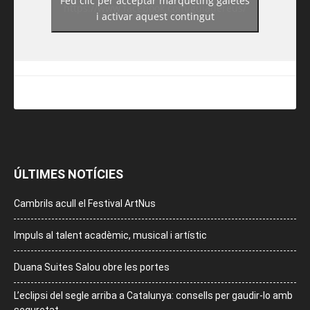
Feu clic per acceptar màrqueting galetes
https://www.facebook.com/guiadereus/
i activar aquest contingut
ÚLTIMES NOTÍCIES
Cambrils acull el Festival ArtNus
Impuls al talent acadèmic, musical i artístic
Duana Suites Salou obre les portes
L’eclipsi del segle arriba a Catalunya: consells per gaudir-lo amb