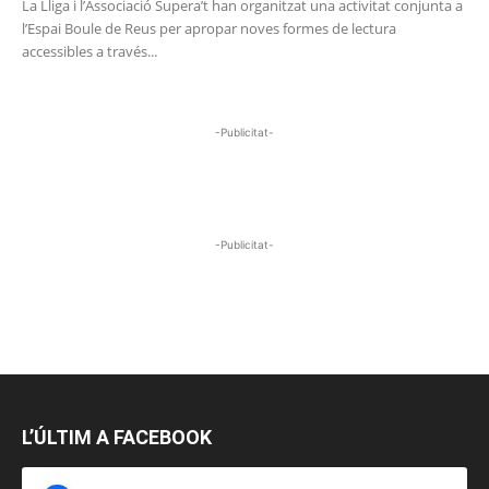
La Lliga i l’Associació Supera’t han organitzat una activitat conjunta a
l’Espai Boule de Reus per apropar noves formes de lectura
accessibles a través...
-Publicitat-
-Publicitat-
L’ÚLTIM A FACEBOOK