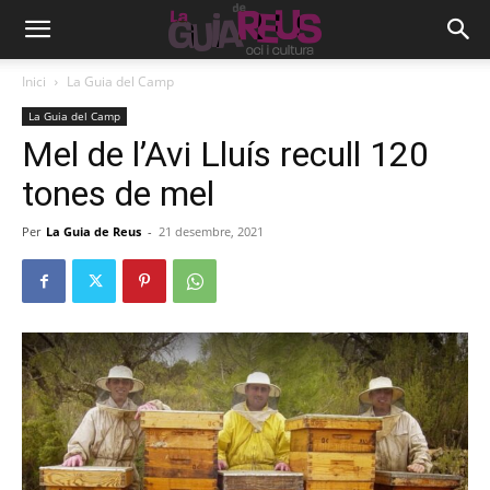
Inici
La Guia del Camp
La Guia del Camp
Mel de l’Avi Lluís recull 120
tones de mel
Per
La Guia de Reus
-
21 desembre, 2021