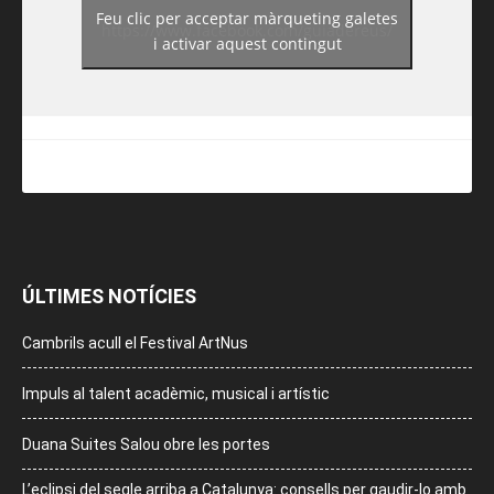
Feu clic per acceptar màrqueting galetes
https://www.facebook.com/guiadereus/
i activar aquest contingut
ÚLTIMES NOTÍCIES
Cambrils acull el Festival ArtNus
Impuls al talent acadèmic, musical i artístic
Duana Suites Salou obre les portes
L’eclipsi del segle arriba a Catalunya: consells per gaudir-lo amb