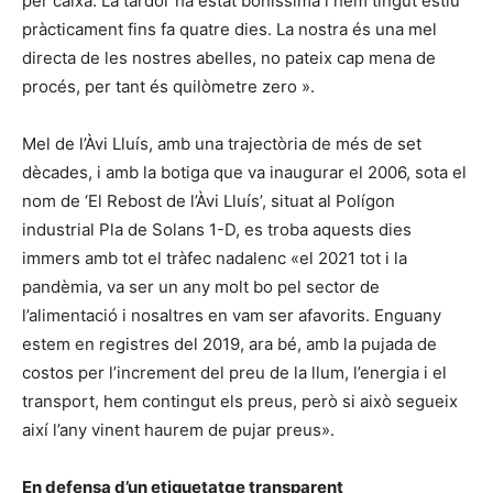
per caixa. La tardor ha estat boníssima i hem tingut estiu
pràcticament fins fa quatre dies. La nostra és una mel
directa de les nostres abelles, no pateix cap mena de
procés, per tant és quilòmetre zero ».
Mel de l’Àvi Lluís, amb una trajectòria de més de set
dècades, i amb la botiga que va inaugurar el 2006, sota el
nom de ‘El Rebost de l’Àvi Lluís’, situat al Polígon
industrial Pla de Solans 1-D, es troba aquests dies
immers amb tot el tràfec nadalenc «el 2021 tot i la
pandèmia, va ser un any molt bo pel sector de
l’alimentació i nosaltres en vam ser afavorits. Enguany
estem en registres del 2019, ara bé, amb la pujada de
costos per l’increment del preu de la llum, l’energia i el
transport, hem contingut els preus, però si això segueix
així l’any vinent haurem de pujar preus».
En defensa d’un etiquetatge transparent