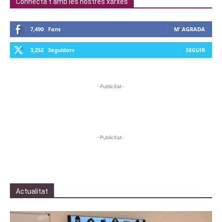
Connecta't amb les nostres xarxes
7,490
Fans
M' AGRADA
3,252
Seguidors
SEGUIR
-Publicitat-
-Publicitat-
Actualitat