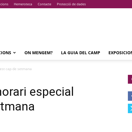
pcions
Hemeroteca
Contacte
Protecció de dades
CIONS
ON MENGEM?
LA GUIA DEL CAMP
EXPOSICIO
uest cap de setmana
orari especial
etmana