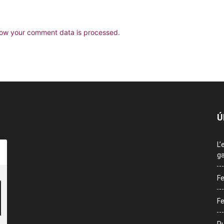
ow your comment data is processed.
Ú
L’
ga
Fe
Fe