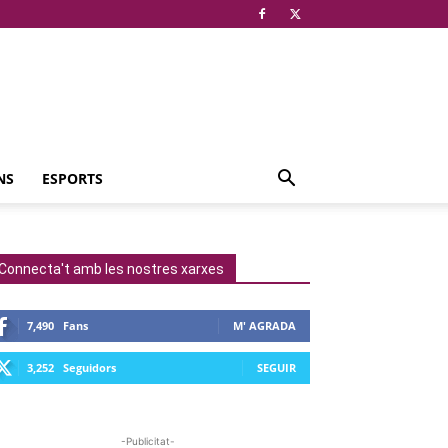
NS
ESPORTS
Connecta't amb les nostres xarxes
7,490
Fans
M' AGRADA
3,252
Seguidors
SEGUIR
-Publicitat-