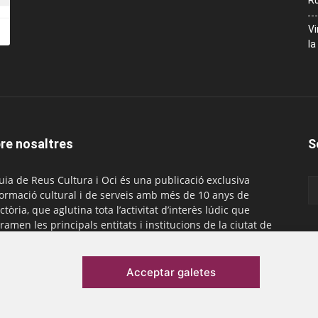
Ru
Vi
la
re nosaltres
S
uia de Reus Cultura i Oci és una publicació exclusiva
formació cultural i de serveis amb més de 10 anys de
ctòria, que aglutina tota l’activitat d’interès lúdic que
ramen les principals entitats i institucions de la ciutat de
. És gratuïta i té una periodicitat mensual.
actar-nos:
comercial@laguiadereus.com
Acceptar galetes