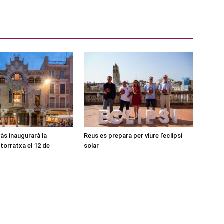
às inaugurarà la
Reus es prepara per viure l’eclipsi
torratxa el 12 de
solar