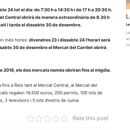
te 24 tot el dia: de 7:30 h a 14:30 h i de 17 h a 20:30 h.
L
 Central obrirà de manera extraordinària de 8.30 h
atí i tarda el dissabte 30 de desembre.
La
La
ac
ren més hores:
divendres 23 i dissabte 24 l’horari serà
no
dissabte 30 de desembre el Mercat del Carrilet obrirà
e 2018, els dos mercats només obriran fins al migdia.
fins a Reis tant al Mercat Central, al Mercat del
ercats regalen 16.500 euros, 200 pernils, 100 lots de
 3 televisors i 5 lots d’estris de cuina.
Rate this post