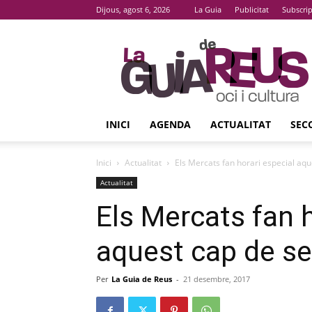
Dijous, agost 6, 2026
La Guia
Publicitat
Subscri
La
Guia
De
Reus
INICI
AGENDA
ACTUALITAT
SEC
Inici
Actualitat
Els Mercats fan horari especial aq
Actualitat
Els Mercats fan h
aquest cap de s
Per
La Guia de Reus
-
21 desembre, 2017