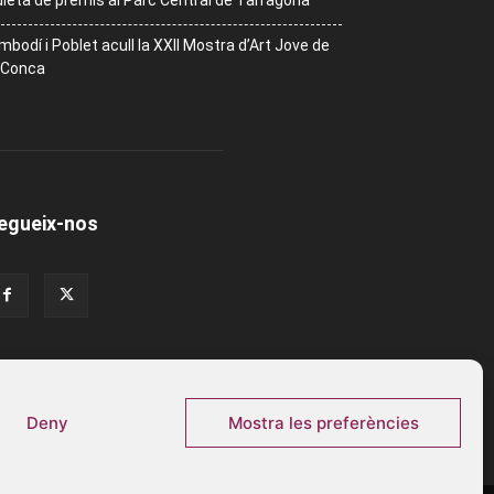
leta de premis al Parc Central de Tarragona
mbodí i Poblet acull la XXII Mostra d’Art Jove de
 Conca
egueix-nos
Deny
Mostra les preferències