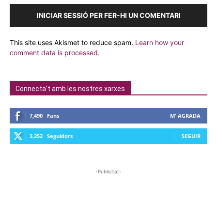
INICIAR SESSIÓ PER FER-HI UN COMENTARI
This site uses Akismet to reduce spam.
Learn how your
comment data is processed.
Connecta't amb les nostres xarxes
7,490
Fans
M' AGRADA
3,252
Seguidors
SEGUIR
-Publicitat-