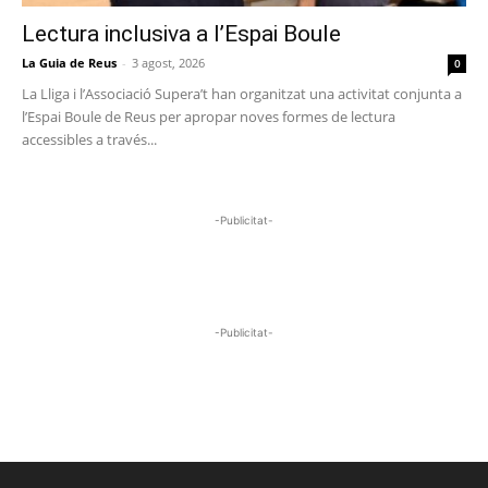
Lectura inclusiva a l’Espai Boule
La Guia de Reus
-
3 agost, 2026
0
La Lliga i l’Associació Supera’t han organitzat una activitat conjunta a
l’Espai Boule de Reus per apropar noves formes de lectura
accessibles a través...
-Publicitat-
-Publicitat-