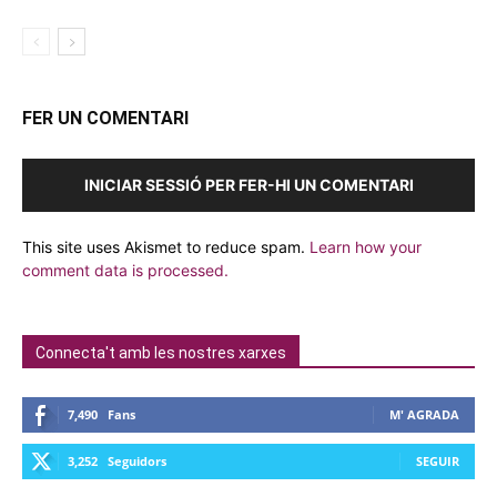
FER UN COMENTARI
INICIAR SESSIÓ PER FER-HI UN COMENTARI
This site uses Akismet to reduce spam.
Learn how your
comment data is processed.
Connecta't amb les nostres xarxes
7,490
Fans
M' AGRADA
3,252
Seguidors
SEGUIR