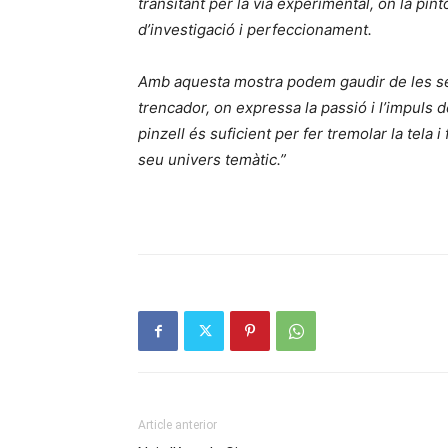
transitant per la via experimental, on la pin
d’investigació i perfeccionament.
Amb aquesta mostra podem gaudir de les seve
trencador, on expressa la passió i l’impuls 
pinzell és suficient per fer tremolar la tela i
seu univers temàtic.”
Article anterior