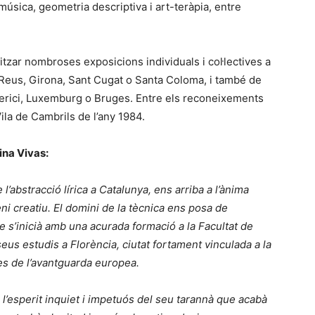
música, geometria descriptiva i art-teràpia, entre
ealitzar nombroses exposicions individuals i col·lectives a
 Reus, Girona, Sant Cugat o Santa Coloma, i també de
Lerici, Luxemburg o Bruges. Entre els reconeixements
ila de Cambrils de l’any 1984.
ina Vivas:
’abstracció lírica a Catalunya, ens arriba a l’ànima
ni creatiu. El domini de la tècnica ens posa de
ue s’inicià amb una acurada formació a la Facultat de
eus estudis a Florència, ciutat fortament vinculada a la
tes de l’avantguarda europea.
a l’esperit inquiet i impetuós del seu tarannà que acabà