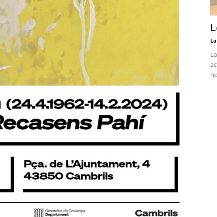
L
La
La
ac
no