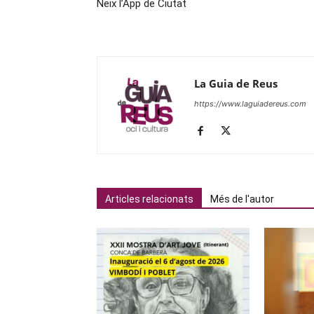
Neix l’App de Ciutat
La Guia de Reus
https://www.laguiadereus.com
Articles relacionats
Més de l'autor