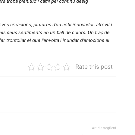
tora trobà plenitud i camí pel continu desig
s creacions, pintures d’un estil innovador, atrevit i
dels seus sentiments en un ball de colors. Un traç de
 fer trontollar el que l’envolta i inundar d’emocions el
Rate this post
Article següent