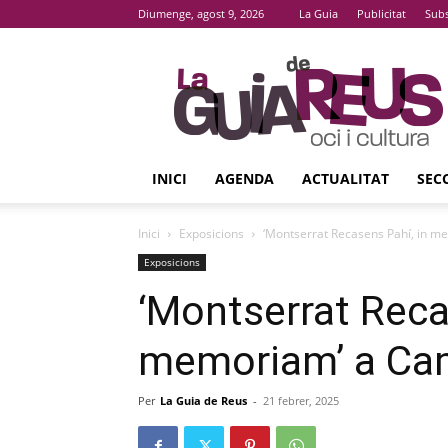
Diumenge, agost 9, 2026
La Guia
Publicitat
Subs
La
Guia
De
Reus
INICI
AGENDA
ACTUALITAT
SEC
Inici
Exposicions
‘Montserrat Recasens Pahí, in m
Exposicions
‘Montserrat Reca
memoriam’ a Cam
Per
La Guia de Reus
-
21 febrer, 2025