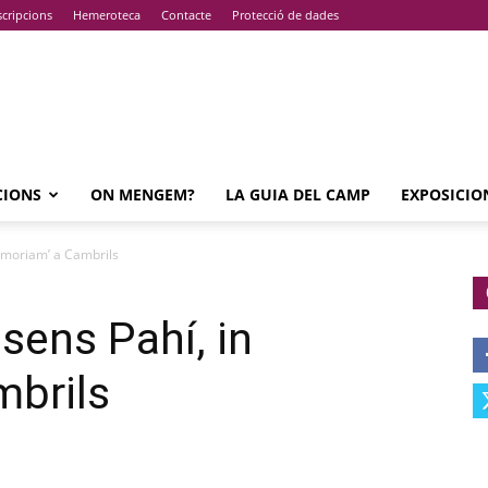
cripcions
Hemeroteca
Contacte
Protecció de dades
CIONS
ON MENGEM?
LA GUIA DEL CAMP
EXPOSICIO
emoriam’ a Cambrils
sens Pahí, in
brils