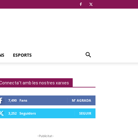
NS
ESPORTS
Connecta't amb les nostres xarxes
7,490
Fans
M' AGRADA
3,252
Seguidors
SEGUIR
-Publicitat-