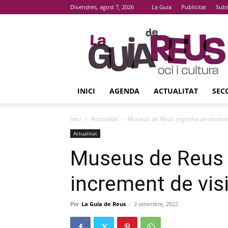
Divendres, agost 7, 2026
La Guia
Publicitat
Subs
La
Guia
De
Reus
INICI
AGENDA
ACTUALITAT
SEC
Inici
Actualitat
Museus de Reus registra un increme
Actualitat
Museus de Reus 
increment de vis
Per
La Guia de Reus
-
2 setembre, 2022