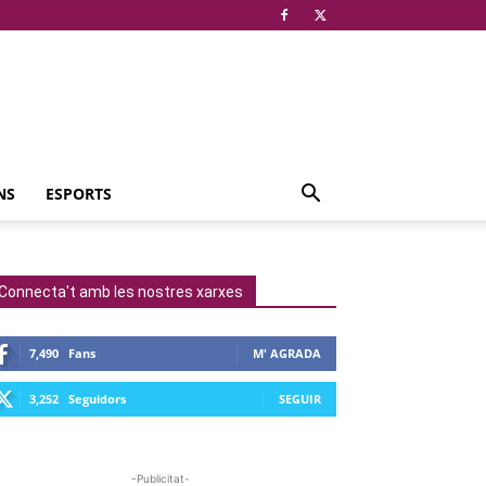
NS
ESPORTS
Connecta't amb les nostres xarxes
7,490
Fans
M' AGRADA
3,252
Seguidors
SEGUIR
-Publicitat-