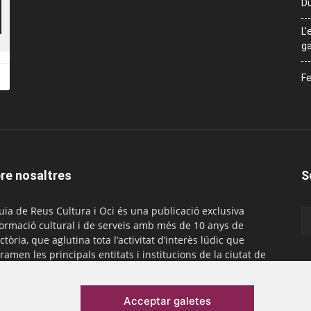
Du
L’
ga
Fe
re nosaltres
S
uia de Reus Cultura i Oci és una publicació exclusiva
formació cultural i de serveis amb més de 10 anys de
ctòria, que aglutina tota l’activitat d’interès lúdic que
ramen les principals entitats i institucions de la ciutat de
. És gratuïta i té una periodicitat mensual.
actar-nos:
comercial@laguiadereus.com
Acceptar galetes