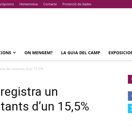
cripcions
Hemeroteca
Contacte
Protecció de dades
CIONS
ON MENGEM?
LA GUIA DEL CAMP
EXPOSICIO
nt de visitants d’un 15,5%
registra un
itants d’un 15,5%