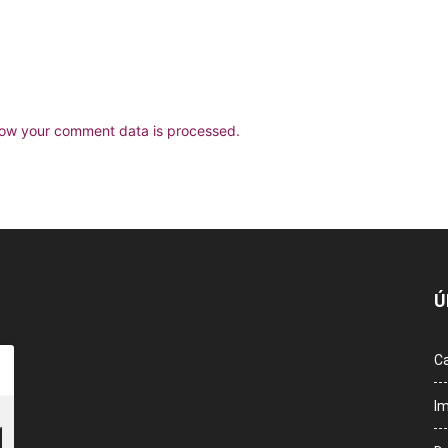
ow your comment data is processed.
Ú
Ca
Im