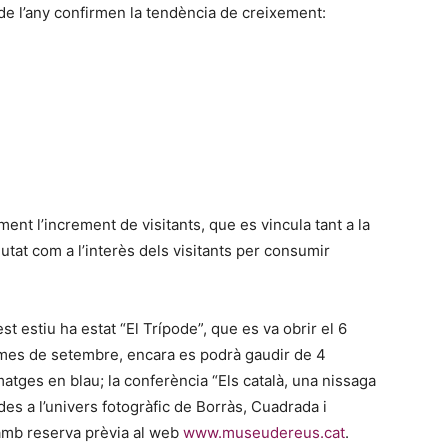
de l’any confirmen la tendència de creixement:
t l’increment de visitants, que es vincula tant a la
iutat com a l’interès dels visitants per consumir
t estiu ha estat “El Trípode”, que es va obrir el 6
 el mes de setembre, encara es podrà gaudir de 4
 Imatges en blau; la conferència “Els català, una nissaga
ades a l’univers fotogràfic de Borràs, Cuadrada i
 amb reserva prèvia al web
www.museudereus.cat
.