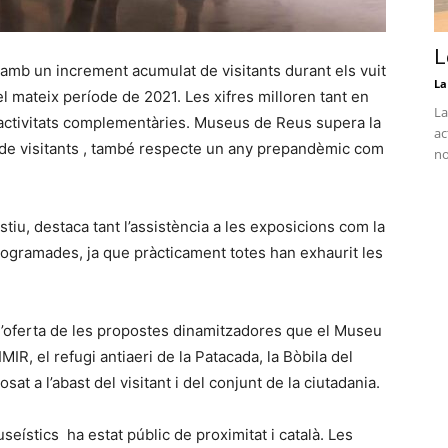
L
amb un increment acumulat de visitants durant els vuit
La
l mateix període de 2021. Les xifres milloren tant en
La
s activitats complementàries. Museus de Reus supera la
ac
o de visitants , també respecte un any prepandèmic com
no
iu, destaca tant l’assistència a les exposicions com la
programades, ja que pràcticament totes han exhaurit les
 l’oferta de les propostes dinamitzadores que el Museu
IMIR, el refugi antiaeri de la Patacada, la Bòbila del
at a l’abast del visitant i del conjunt de la ciutadania.
seístics ha estat públic de proximitat i català. Les