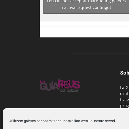
Feu clic per acceptar màrqueting galetes
https://www.facebook.com/guiadereus/
i activar aquest contingut
Sob
La G
d’in
traje
prog
Reus
Utilitzem galetes per optimitzar el nostre lloc web i el nostre servei.
Cont