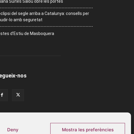
ana Suites Salou obre les portes
eclipsi del segle arriba a Catalunya: consells per
udir-lo amb seguretat
stes d’Estiu de Masboquera
egueix-nos
Deny
Mostra les preferències