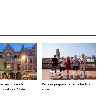
às inaugurarà la
Reus es prepara per viure l’eclipsi
torratxa el 12 de
solar