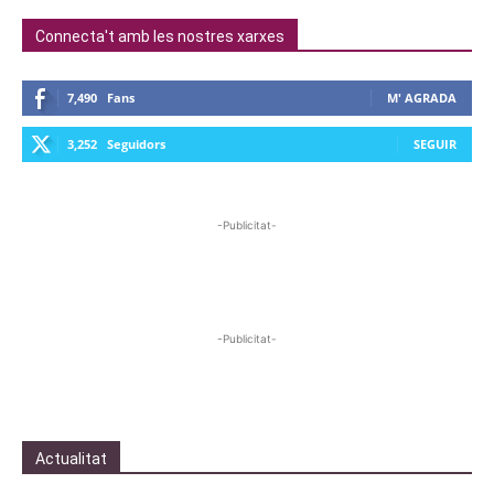
Connecta't amb les nostres xarxes
7,490
Fans
M' AGRADA
3,252
Seguidors
SEGUIR
-Publicitat-
-Publicitat-
Actualitat