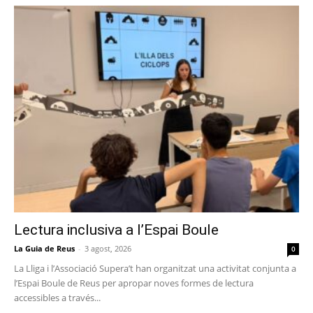
Lectura inclusiva a l’Espai Boule
La Guia de Reus
-
3 agost, 2026
0
La Lliga i l’Associació Supera’t han organitzat una activitat conjunta a
l’Espai Boule de Reus per apropar noves formes de lectura
accessibles a través...