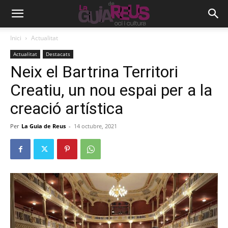
Inici
Actualitat
Actualitat
Destacats
Neix el Bartrina Territori
Creatiu, un nou espai per a la
creació artística
Per
La Guia de Reus
-
14 octubre, 2021