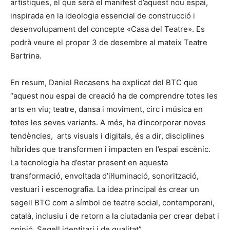
artístiques, el que serà el manifest d’aquest nou espai,
inspirada en la ideologia essencial de construcció i
desenvolupament del concepte «Casa del Teatre». Es
podrà veure el proper 3 de desembre al mateix Teatre
Bartrina.
En resum, Daniel Recasens ha explicat del BTC que
“aquest nou espai de creació ha de comprendre totes les
arts en viu; teatre, dansa i moviment, circ i música en
totes les seves variants. A més, ha d’incorporar noves
tendències, arts visuals i digitals, és a dir, disciplines
híbrides que transformen i impacten en l’espai escènic.
La tecnologia ha d’estar present en aquesta
transformació, envoltada d’il·luminació, sonorització,
vestuari i escenografia. La idea principal és crear un
segell BTC com a símbol de teatre social, contemporani,
català, inclusiu i de retorn a la ciutadania per crear debat i
opinió. Segell identitari i de qualitat”.