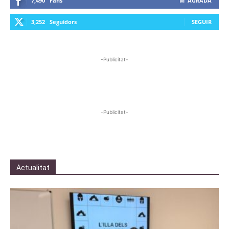
7,490
Fans
M' AGRADA
3,252
Seguidors
SEGUIR
-Publicitat-
-Publicitat-
Actualitat