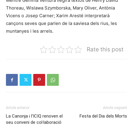
Mentre Gemma Ventura llegirà textos de Henry David
Thoreau, Wislawa Szymborska, Mary Oliver, Antònia
Vicens o Josep Carner; Xarim Aresté interpretarà
cançons seves que parlen de la saviesa dels rius, les
muntanyes i les arrels.
Rate this post
Article anterior
Article següent
La Canonja i l’ICIQ renoven el
Festa del Dia dels Morts
seu conveni de col·laboració