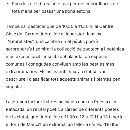
Parades de llibres: un espai per descobrir llibres de
tota mena per passar una bona estona.
També cal destacar que de 10.30 a 11.30 h, al Centre
Cívic del Carme tindrà lloc el laboratori familiar
“Naturalistes”, una cambra on el públic podrà
sorprendre’s i admirar la col·lecció de zootècnia i botànica
més excepcional i insòlita del planeta, on espècies
comunes i conegudes conviuen amb les bèsties més
extraordinàries. Els assistents hauran d’observar,
descriure i classificar tots aquests animals i plantes ben
singulars.
La jornada inclourà altres activitats com és Poesia a la
Patacada, un recital poètic a càrrec de diferents poetes
de la ciutat, que tindrà lloc d’11.30 a 12 h. D’11 a 13 h serà
el torn de Marca’t un exlibris!, un taller a càrrec d’Esther