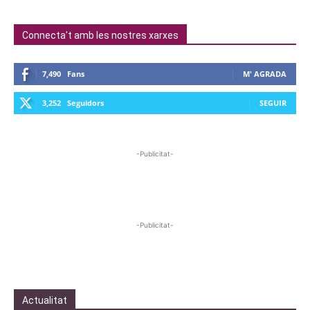
Connecta't amb les nostres xarxes
7,490
Fans
M' AGRADA
3,252
Seguidors
SEGUIR
-Publicitat-
-Publicitat-
Actualitat