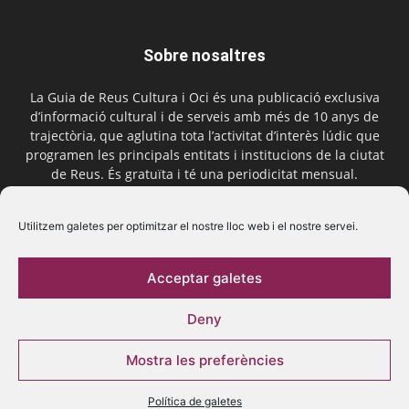
Sobre nosaltres
La Guia de Reus Cultura i Oci és una publicació exclusiva
d’informació cultural i de serveis amb més de 10 anys de
trajectòria, que aglutina tota l’activitat d’interès lúdic que
programen les principals entitats i institucions de la ciutat
de Reus. És gratuïta i té una periodicitat mensual.
Contactar-nos:
comercial@laguiadereus.com
Utilitzem galetes per optimitzar el nostre lloc web i el nostre servei.
Acceptar galetes
Segueix-nos
Deny
Mostra les preferències
Política de galetes
© 2016 La Guia de Reus | Creada per Be Marketing