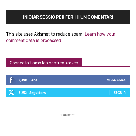
INICIAR SESSIÓ PER FER-HI UN COMENTARI
This site uses Akismet to reduce spam.
Learn how your
comment data is processed.
Connecta't amb les nostres xarxes
7,490
Fans
M' AGRADA
3,252
Seguidors
SEGUIR
-Publicitat-