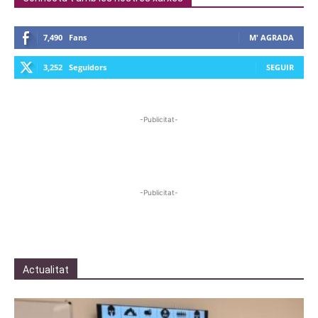
7,490
Fans
M' AGRADA
3,252
Seguidors
SEGUIR
-Publicitat-
-Publicitat-
Actualitat