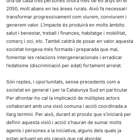
una de cada tres persones tindrà més de 65 anys en el
2050, molt abans en les àrees rurals. Això fa necessari
transformar progressivament com viurem, conviurem i
generem valor. L’impacte és produirà en molts àmbits:
salut i benestar, treball i finances, habitatge i mobilitat,
comerç i oci, etc. També caldrà de posar en valor aquesta
societat longeva més formada i preparada que mai,
fomentar les relacions intergeneracionals i erradicar
l’edatisme (discriminació per edat) fortament arrelat.
Són reptes, i oportunitats, sense precedents com a
societat en general i per la Catalunya Sud en particular.
Per afrontar-ho cal la implicació de múltiples actors
col·laborant amb una visió comuna i acció coordinada a
llarg termini. Per això, durant el procés que s’iniciarà per
definir aquesta visió i acció s’hauran de sumar molts
agents i persones a la iniciativa, alguns dels quals ja
estan actuant en els canvis que cal abordar.