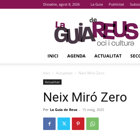
Dissabte, agost 8, 2026
La Guia
Publicitat
Subsc
La
Guia
De
Reus
INICI
AGENDA
ACTUALITAT
SEC
Inici
Actualitat
Neix Miró Zero
Actualitat
Neix Miró Zero
Per
La Guia de Reus
-
15 maig, 2025