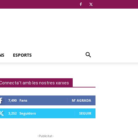
NS
ESPORTS
Connecta't amb les nostres xarxes
7,490
Fans
M' AGRADA
3,252
Seguidors
SEGUIR
-Publicitat-