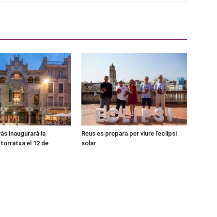
às inaugurarà la
Reus es prepara per viure l’eclipsi
torratxa el 12 de
solar