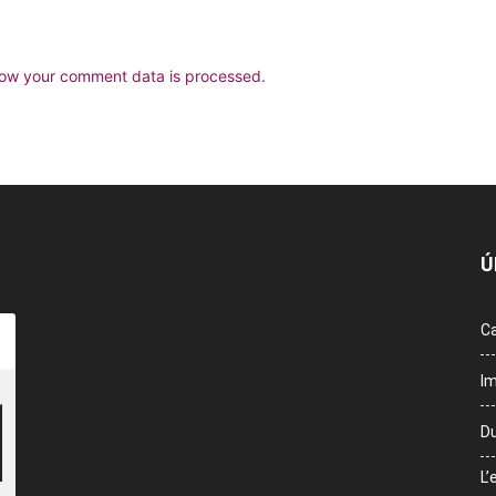
ow your comment data is processed.
Ú
Ca
Im
Du
L’