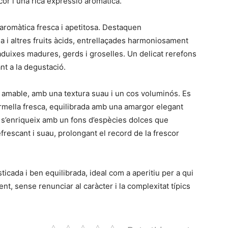
scor i una rica expressió aromàtica.
 aromàtica fresca i apetitosa. Destaquen
a i altres fruits àcids, entrellaçades harmoniosament
duixes madures, gerds i groselles. Un delicat rerefons
ant a la degustació.
i amable, amb una textura suau i un cos voluminós. Es
rmella fresca, equilibrada amb una amargor elegant
t s’enriqueix amb un fons d’espècies dolces que
efrescant i suau, prolongant el record de la frescor
icada i ben equilibrada, ideal com a aperitiu per a qui
ent, sense renunciar al caràcter i la complexitat típics