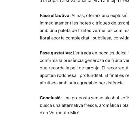
a la copa. La seva tonalitat viva anticipa fre
Fase olfactiva:
Al nas, ofereix una explosió
immediatament les notes cítriques de taronj
amb una paleta de fruites vermelles com ma
floral aporta complexitat i subtilesa, convid
Fase gustativa:
L’entrada en boca és dolça 
confirma la presència generosa de fruita ve
que recorda la pell de taronja. El recorregu
aporten rodonesa i profunditat. El final és r
afruitada amb una agradable persistència.
Conclusió:
Una proposta sense alcohol sofist
busca una alternativa fresca, aromàtica i pla
d’un Vermouth Miró.