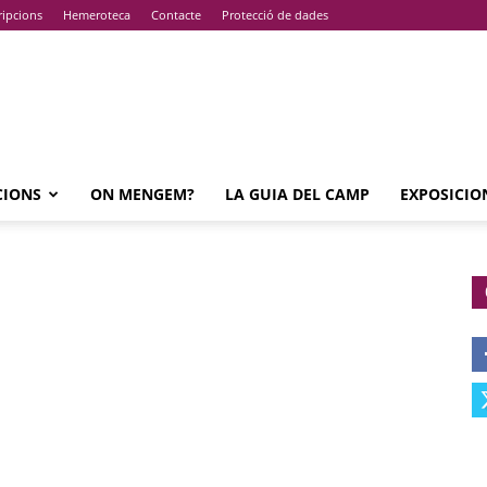
ripcions
Hemeroteca
Contacte
Protecció de dades
CIONS
ON MENGEM?
LA GUIA DEL CAMP
EXPOSICIO