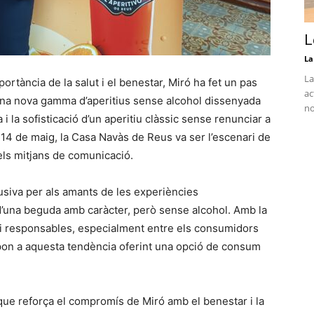
L
La
La
rtància de la salut i el benestar, Miró ha fet un pas
ac
una nova gamma d’aperitius sense alcohol dissenyada
no
 i la sofisticació d’un aperitiu clàssic sense renunciar a
 14 de maig, la Casa Navàs de Reus va ser l’escenari de
els mitjans de comunicació.
lusiva per als amants de les experiències
d’una beguda amb caràcter, però sense alcohol. Amb la
 i responsables, especialment entre els consumidors
spon a aquesta tendència oferint una opció de consum
.
que reforça el compromís de Miró amb el benestar i la