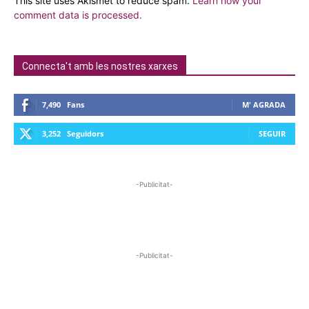
This site uses Akismet to reduce spam.
Learn how your
comment data is processed.
Connecta't amb les nostres xarxes
7,490
Fans
M' AGRADA
3,252
Seguidors
SEGUIR
-Publicitat-
-Publicitat-