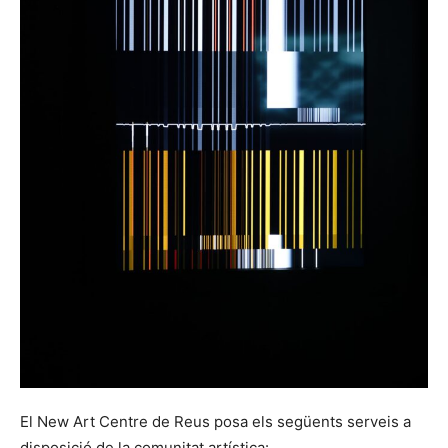
El New Art Centre de Reus posa els següents serveis a
disposició de la comunitat artística: