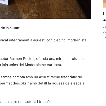
L
La
La
 de la ciutat
ac
no
dicat íntegrament a aquest icònic edifici modernista,
l’autor Raimon Portell, ofereix una mirada profunda a
sta joia única del Modernisme europeu.
bre també compta amb un acurat recull fotogràfic de
 permet descobrir amb detall la riquesa dels espais
, i un altre en castellà i francès.