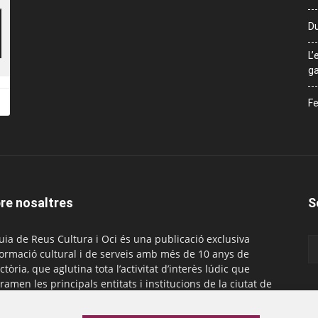
Du
L’
ga
Fe
re nosaltres
S
uia de Reus Cultura i Oci és una publicació exclusiva
formació cultural i de serveis amb més de 10 anys de
ctòria, que aglutina tota l’activitat d’interès lúdic que
ramen les principals entitats i institucions de la ciutat de
. És gratuïta i té una periodicitat mensual.