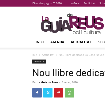
Divendres, agost 7, 2026
La Guia
Publicitat
Subs
La
Guia
De
Reus
INICI
AGENDA
ACTUALITAT
SEC
Inici
Actualitat
Nou llibre dedicat a La Casa Navàs
Actualitat
Nou llibre dedic
Per
La Guia de Reus
-
8 gener, 2026