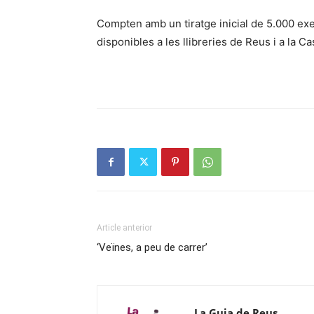
Compten amb un tiratge inicial de 5.000 ex
disponibles a les llibreries de Reus i a la 
Article anterior
‘Veïnes, a peu de carrer’
La Guia de Reus