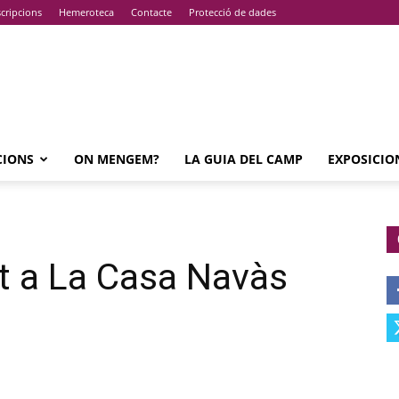
cripcions
Hemeroteca
Contacte
Protecció de dades
CIONS
ON MENGEM?
LA GUIA DEL CAMP
EXPOSICIO
at a La Casa Navàs