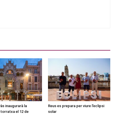
às inaugurarà la
Reus es prepara per viure l’eclipsi
torratxa el 12 de
solar