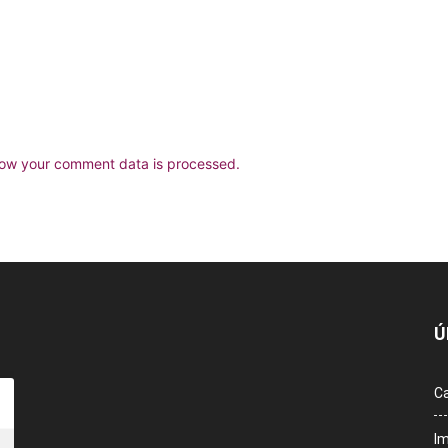
ow your comment data is processed.
Ú
Ca
Im