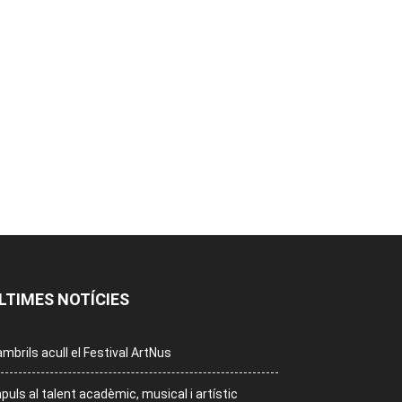
LTIMES NOTÍCIES
mbrils acull el Festival ArtNus
puls al talent acadèmic, musical i artístic