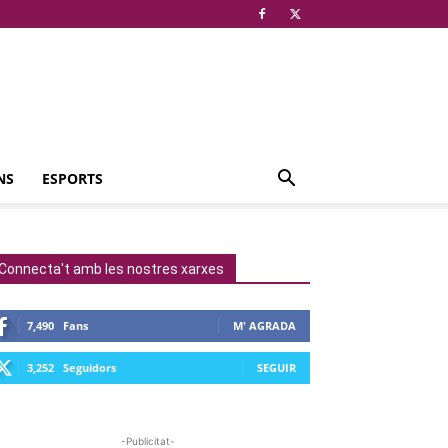
NS
ESPORTS
Connecta't amb les nostres xarxes
7,490
Fans
M' AGRADA
3,252
Seguidors
SEGUIR
-Publicitat-