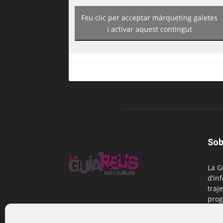
Feu clic per acceptar màrqueting galetes
https://www.facebook.com/guiadereus/
i activar aquest contingut
Sob
La G
d’in
traje
prog
Reus