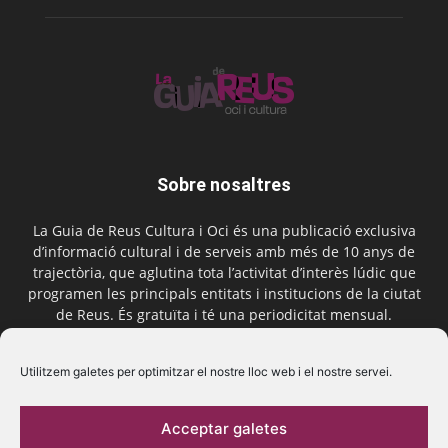
Sobre nosaltres
La Guia de Reus Cultura i Oci és una publicació exclusiva
d’informació cultural i de serveis amb més de 10 anys de
trajectòria, que aglutina tota l’activitat d’interès lúdic que
programen les principals entitats i institucions de la ciutat
de Reus. És gratuïta i té una periodicitat mensual.
Contactar-nos:
comercial@laguiadereus.com
Utilitzem galetes per optimitzar el nostre lloc web i el nostre servei.
Acceptar galetes
Segueix-nos