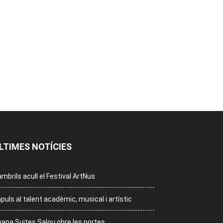
LTIMES NOTÍCIES
mbrils acull el Festival ArtNus
puls al talent acadèmic, musical i artístic
ana Suites Salou obre les portes