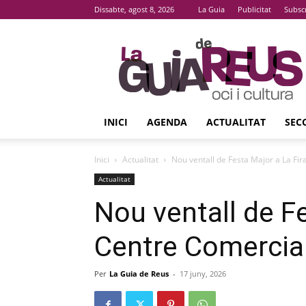
Dissabte, agost 8, 2026
La Guia
Publicitat
Subsc
La
Guia
De
Reus
INICI
AGENDA
ACTUALITAT
SEC
Inici
Actualitat
Nou ventall de Festa Major a La Fi
Actualitat
Nou ventall de Fe
Centre Comercia
Per
La Guia de Reus
-
17 juny, 2026