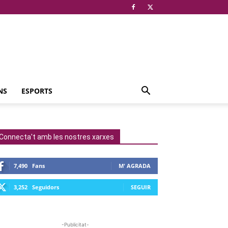
NS
ESPORTS
Connecta't amb les nostres xarxes
7,490
Fans
M' AGRADA
3,252
Seguidors
SEGUIR
-Publicitat-