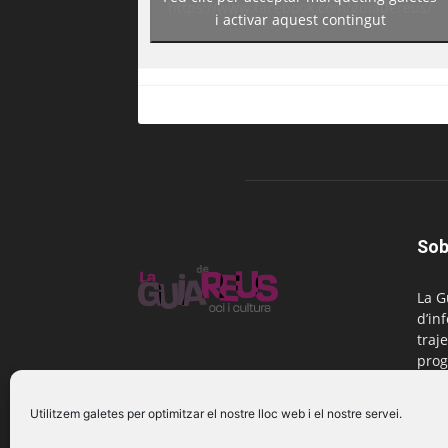
https://www.facebook.com/guiadereus/
i activar aquest contingut
Sob
La G
d’in
traje
prog
Reus
Utilitzem galetes per optimitzar el nostre lloc web i el nostre servei.
Cont