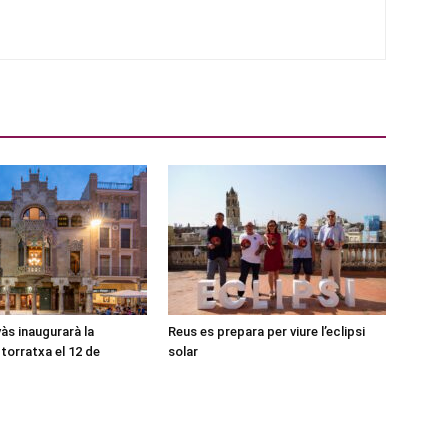
às inaugurarà la
Reus es prepara per viure l’eclipsi
torratxa el 12 de
solar