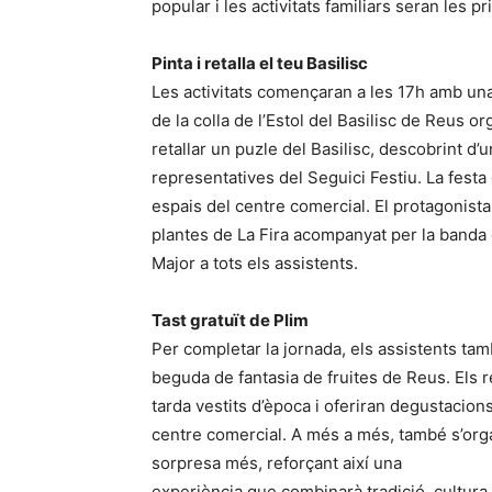
popular i les activitats familiars seran les p
Pinta i retalla el teu Basilisc
Les activitats començaran a les 17h amb una
de la colla de l’Estol del Basilisc de Reus o
retallar un puzle del Basilisc, descobrint d
representatives del Seguici Festiu. La festa
espais del centre comercial. El protagonista 
plantes de La Fira acompanyat per la banda de
Major a tots els assistents.
Tast gratuït de Plim
Per completar la jornada, els assistents tamb
beguda de fantasia de fruites de Reus. Els 
tarda vestits d’època i oferiran degustacions
centre comercial. A més a més, també s’orga
sorpresa més, reforçant així una
experiència que combinarà tradició, cultura, 