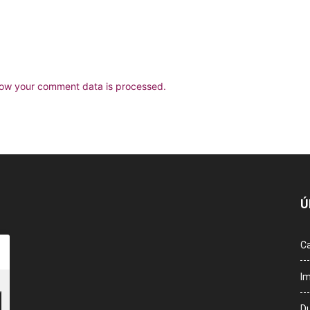
ow your comment data is processed.
Ú
Ca
Im
Du