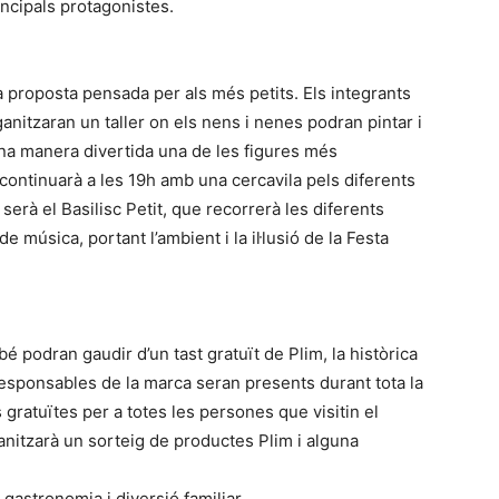
rincipals protagonistes.
 proposta pensada per als més petits. Els integrants
rganitzaran un taller on els nens i nenes podran pintar i
’una manera divertida una de les figures més
 continuarà a les 19h amb una cercavila pels diferents
serà el Basilisc Petit, que recorrerà les diferents
 música, portant l’ambient i la il·lusió de la Festa
é podran gaudir d’un tast gratuït de Plim, la històrica
responsables de la marca seran presents durant tota la
 gratuïtes per a totes les persones que visitin el
nitzarà un sorteig de productes Plim i alguna
gastronomia i diversió familiar.