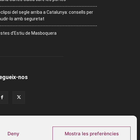
eclipsi del segle arriba a Catalunya: consells per
udir-lo amb seguretat
stes d’Estiu de Masboquera
egueix-nos
Deny
Mostra les preferències