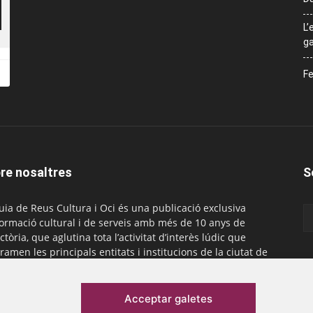
L’
ga
Fe
re nosaltres
S
uia de Reus Cultura i Oci és una publicació exclusiva
formació cultural i de serveis amb més de 10 anys de
ctòria, que aglutina tota l’activitat d’interès lúdic que
ramen les principals entitats i institucions de la ciutat de
. És gratuïta i té una periodicitat mensual.
actar-nos:
comercial@laguiadereus.com
Acceptar galetes