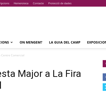
ripcions
Hemeroteca
Contacte
Protecció de dades
CIONS
ON MENGEM?
LA GUIA DEL CAMP
EXPOSICIO
ra Centre Comercial
sta Major a La Fira
l