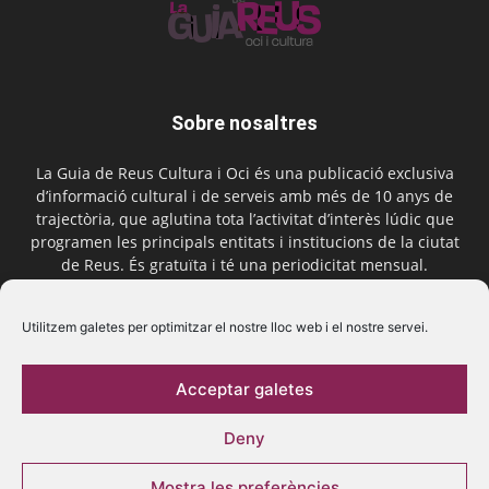
Sobre nosaltres
La Guia de Reus Cultura i Oci és una publicació exclusiva
d’informació cultural i de serveis amb més de 10 anys de
trajectòria, que aglutina tota l’activitat d’interès lúdic que
programen les principals entitats i institucions de la ciutat
de Reus. És gratuïta i té una periodicitat mensual.
Contactar-nos:
comercial@laguiadereus.com
Utilitzem galetes per optimitzar el nostre lloc web i el nostre servei.
Acceptar galetes
Segueix-nos
Deny
Mostra les preferències