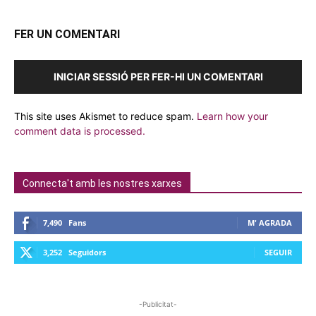
FER UN COMENTARI
INICIAR SESSIÓ PER FER-HI UN COMENTARI
This site uses Akismet to reduce spam.
Learn how your
comment data is processed.
Connecta't amb les nostres xarxes
7,490
Fans
M' AGRADA
3,252
Seguidors
SEGUIR
-Publicitat-