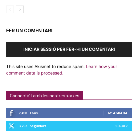
FER UN COMENTARI
INICIAR SESSIÓ PER FER-HI UN COMENTARI
This site uses Akismet to reduce spam.
Learn how your
comment data is processed.
Connecta't amb les nostres xarxes
7,490
Fans
M' AGRADA
3,252
Seguidors
SEGUIR