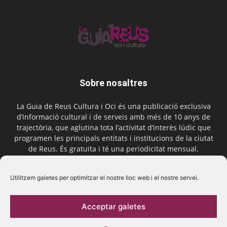
Sobre nosaltres
La Guia de Reus Cultura i Oci és una publicació exclusiva
d’informació cultural i de serveis amb més de 10 anys de
trajectòria, que aglutina tota l’activitat d’interès lúdic que
programen les principals entitats i institucions de la ciutat
de Reus. És gratuïta i té una periodicitat mensual.
Contactar-nos:
comercial@laguiadereus.com
Utilitzem galetes per optimitzar el nostre lloc web i el nostre servei.
Acceptar galetes
Segueix-nos