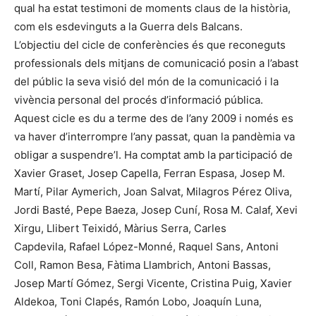
qual ha estat testimoni de moments claus de la història,
com els esdevinguts a la Guerra dels Balcans.
L’objectiu del cicle de conferències és que reconeguts
professionals dels mitjans de comunicació posin a l’abast
del públic la seva visió del món de la comunicació i la
vivència personal del procés d’informació pública.
Aquest cicle es du a terme des de l’any 2009 i només es
va haver d’interrompre l’any passat, quan la pandèmia va
obligar a suspendre’l. Ha comptat amb la participació de
Xavier Graset, Josep Capella, Ferran Espasa, Josep M.
Martí, Pilar Aymerich, Joan Salvat, Milagros Pérez Oliva,
Jordi Basté, Pepe Baeza, Josep Cuní, Rosa M. Calaf, Xevi
Xirgu, Llibert Teixidó, Màrius Serra, Carles
Capdevila, Rafael López-Monné, Raquel Sans, Antoni
Coll, Ramon Besa, Fàtima Llambrich, Antoni Bassas,
Josep Martí Gómez, Sergi Vicente, Cristina Puig, Xavier
Aldekoa, Toni Clapés, Ramón Lobo, Joaquín Luna,