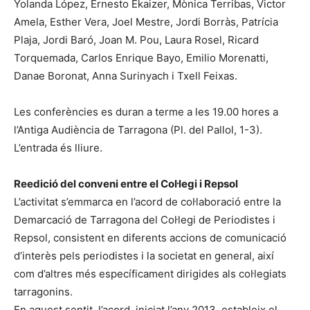
Yolanda López, Ernesto Ekaizer, Mònica Terribas, Victor
Amela, Esther Vera, Joel Mestre, Jordi Borràs, Patrícia
Plaja, Jordi Baró, Joan M. Pou, Laura Rosel, Ricard
Torquemada, Carlos Enrique Bayo, Emilio Morenatti,
Danae Boronat, Anna Surinyach i Txell Feixas.
Les conferències es duran a terme a les 19.00 hores a
l’Antiga Audiència de Tarragona (Pl. del Pallol, 1-3).
L’entrada és lliure.
Reedició del conveni entre el Col·legi i Repsol
L’activitat s’emmarca en l’acord de col·laboració entre la
Demarcació de Tarragona del Col·legi de Periodistes i
Repsol, consistent en diferents accions de comunicació
d’interès pels periodistes i la societat en general, així
com d’altres més específicament dirigides als col·legiats
tarragonins.
En aquest sentit, l’acord, iniciat l’any 2013, estableix el