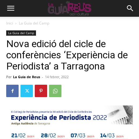
Inici
La Guia del Camp
La Guia del Camp
Nova edició del cicle de
conferències ‘Experiència de
Periodista’ a Tarragona
Per
La Guia de Reus
-
14 febrer, 2022