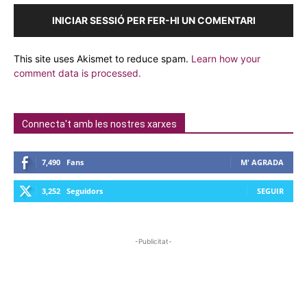
INICIAR SESSIÓ PER FER-HI UN COMENTARI
This site uses Akismet to reduce spam.
Learn how your
comment data is processed.
Connecta't amb les nostres xarxes
7,490
Fans
M' AGRADA
3,252
Seguidors
SEGUIR
-Publicitat-