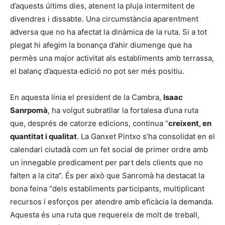
d’aquests últims dies, atenent la pluja intermitent de
divendres i dissabte. Una circumstància aparentment
adversa que no ha afectat la dinàmica de la ruta. Si a tot
plegat hi afegim la bonança d’ahir diumenge que ha
permès una major activitat als establiments amb terrassa,
el balanç d’aquesta edició no pot ser més positiu.
En aquesta línia el president de la Cambra,
Isaac
Sanrpomà
, ha volgut subratllar la fortalesa d’una ruta
que, després de catorze edicions, continua “
creixent, en
quantitat i qualitat
. La Ganxet Pintxo s’ha consolidat en el
calendari ciutadà com un fet social de primer ordre amb
un innegable predicament per part dels clients que no
falten a la cita”. És per això que Sanromà ha destacat la
bona feina “dels establiments participants, multiplicant
recursos i esforços per atendre amb eficàcia la demanda.
Aquesta és una ruta que requereix de molt de treball,