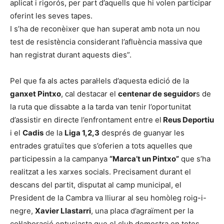
aplicat i rigorós, per part d’aquells que hi volen participar
oferint les seves tapes.
I s’ha de reconèixer que han superat amb nota un nou
test de resistència considerant l’afluència massiva que
han registrat durant aquests dies”.
Pel que fa als actes paral·lels d’aquesta edició de la
ganxet Pintxo
, cal destacar el
centenar de seguidor
s de
la ruta que dissabte a la tarda van tenir l’oportunitat
d’assistir en directe l’enfrontament entre el
Reus Deportiu
i el
Cadis
de la
Liga 1,2,3
després de guanyar les
entrades gratuïtes que s’oferien a tots aquelles que
participessin a la campanya
“Marca’t un Pintxo”
que s’ha
realitzat a les xarxes socials. Precisament durant el
descans del partit, disputat al camp municipal, el
President de la Cambra va lliurar al seu homòleg roig-i-
negre,
Xavier Llastarri
, una placa d’agraïment per la
col·laboració entusiasta que el club demostra en totes