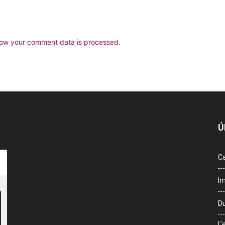
ow your comment data is processed.
Ú
Ca
Im
Du
L’