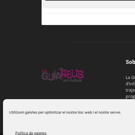
Sob
La G
d’in
traje
prog
Reus
Utilitzem galetes per optimitzar el nostre lloc web i el nostre servei.
Cont
Política de galetes