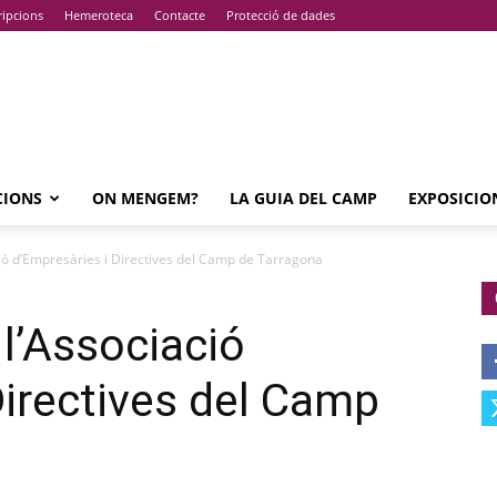
ripcions
Hemeroteca
Contacte
Protecció de dades
CIONS
ON MENGEM?
LA GUIA DEL CAMP
EXPOSICIO
ió d’Empresàries i Directives del Camp de Tarragona
l’Associació
Directives del Camp