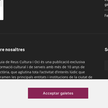
ga
Fe
re nosaltres
S
uia de Reus Cultura i Oci és una publicació exclusiva
formació cultural i de serveis amb més de 10 anys de
ctòria, que aglutina tota l’activitat d’interès lúdic que
ramen les principals entitats i institucions de la ciutat de
. És gratuïta i té una periodicitat mensual.
actar-nos:
comercial@laguiadereus.com
Acceptar galetes