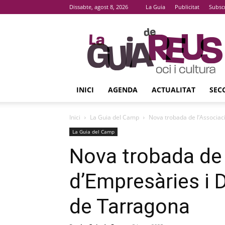
Dissabte, agost 8, 2026
La Guia
Publicitat
Subsc
La
Guia
De
Reus
INICI
AGENDA
ACTUALITAT
SEC
Inici
La Guia del Camp
Nova trobada de l’Associac
La Guia del Camp
Nova trobada de 
d’Empresàries i 
de Tarragona