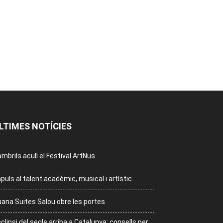
LTIMES NOTÍCIES
mbrils acull el Festival ArtNus
puls al talent acadèmic, musical i artístic
ana Suites Salou obre les portes
eclipsi del segle arriba a Catalunya: consells per