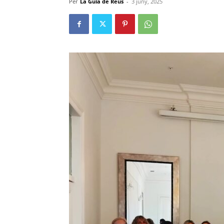
Per
La Guia de Reus
-
3 juny, 2025