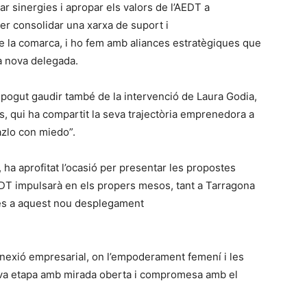
ar sinergies i apropar els valors de l’AEDT a
er consolidar una xarxa de suport i
e la comarca, i ho fem amb aliances estratègiques que
la nova delegada.
n pogut gaudir també de la intervenció de Laura Godia,
es, qui ha compartit la seva trajectòria emprenedora a
azlo con miedo”.
, ha aprofitat l’ocasió per presentar les propostes
EDT impulsarà en els propers mesos, tant a Tarragona
ies a aquest nou desplegament
nnexió empresarial, on l’empoderament femení i les
nova etapa amb mirada oberta i compromesa amb el