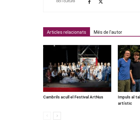
Articles relacionats
Més de l'autor
Cambrils acull el Festival ArtNus
Impuls al ta
artístic