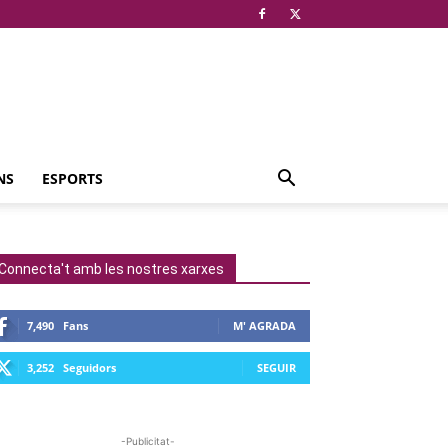
NS
ESPORTS
Connecta't amb les nostres xarxes
7,490
Fans
M' AGRADA
3,252
Seguidors
SEGUIR
-Publicitat-