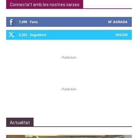
Connecta't amb les nostres xarxes
7,490
Fans
M' AGRADA
3,252
Seguidors
SEGUIR
-Publicitat-
-Publicitat-
Actualitat