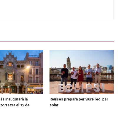
às inaugurarà la
Reus es prepara per viure l’eclipsi
torratxa el 12 de
solar