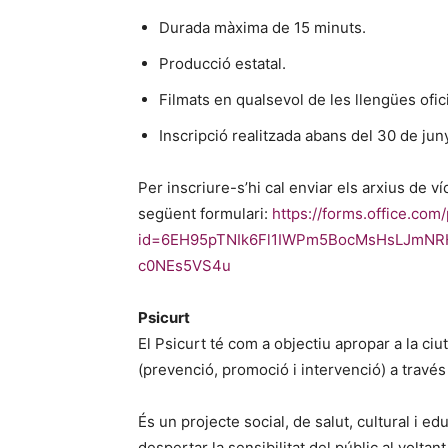
Durada màxima de 15 minuts.
Producció estatal.
Filmats en qualsevol de les llengües ofici
Inscripció realitzada abans del 30 de jun
Per inscriure-s’hi cal enviar els arxius de 
següent formulari:
https://forms.office.co
id=6EH95pTNIk6Fl1IWPm5BocMsHsLJm
c0NEs5VS4u
Psicurt
El Psicurt té com a objectiu apropar a la ciu
(prevenció, promoció i intervenció) a través
És un projecte social, de salut, cultural i e
despertar la sensibilitat del públic al voltant