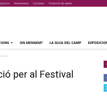
ripcions
Hemeroteca
Contacte
Protecció de dades
CIONS
ON MENGEM?
LA GUIA DEL CAMP
EXPOSICIO
Psicurt
ió per al Festival