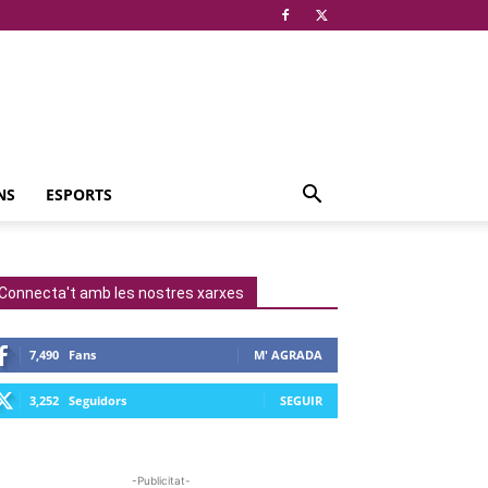
NS
ESPORTS
Connecta't amb les nostres xarxes
7,490
Fans
M' AGRADA
3,252
Seguidors
SEGUIR
-Publicitat-