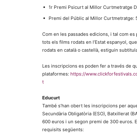
1r Premi Psicurt al Millor Curtmetratge 
Premi del Públic al Millor Curtmetratge:
Com en les passades edicions, i tal com es p
tots els films rodats en l’Estat espanyol, q
rodats en català o castellà, estiguin subtitu
Les inscripcions es poden fer a través de q
plataformes:
https://www.clickforfestivals.
t
Educurt
També s’han obert les inscripcions per aque
Secundària Obligatòria (ESO), Batxillerat (B
600 euros i un segon premi de 300 euros. E
requisits següents: