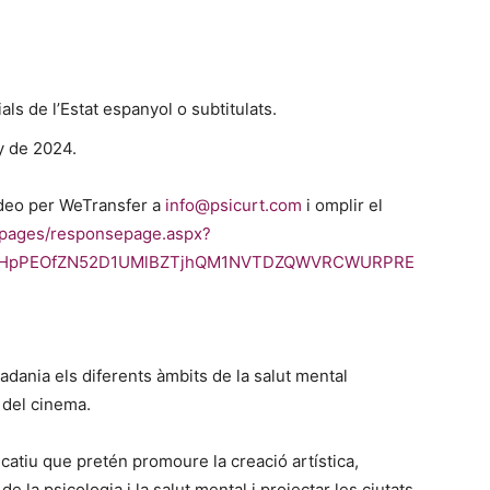
als de l’Estat espanyol o subtitulats.
y de 2024.
vídeo per WeTransfer a
info@psicurt.com
i omplir el
m/pages/responsepage.aspx?
NRHpPEOfZN52D1UMlBZTjhQM1NVTDZQWVRCWURPRE
tadania els diferents àmbits de la salut mental
 del cinema.
ducatiu que pretén promoure la creació artística,
 de la psicologia i la salut mental i projectar les ciutats