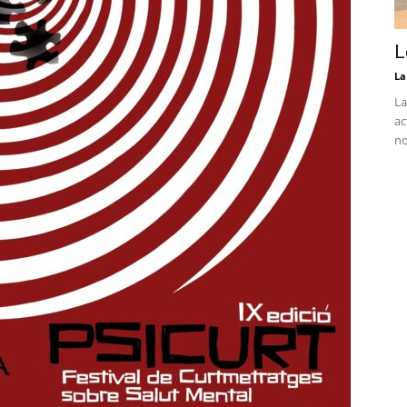
L
La
La
ac
no