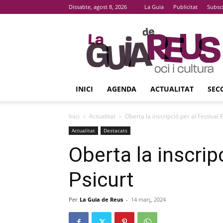
Dissabte, agost 8, 2026
La Guia
Publicitat
Subsc
La
Guia
De
Reus
INICI
AGENDA
ACTUALITAT
SEC
Inici
Actualitat
Oberta la inscripció per al Festival 
Actualitat
Destacats
Oberta la inscripc
Psicurt
Per
La Guia de Reus
-
14 març, 2024