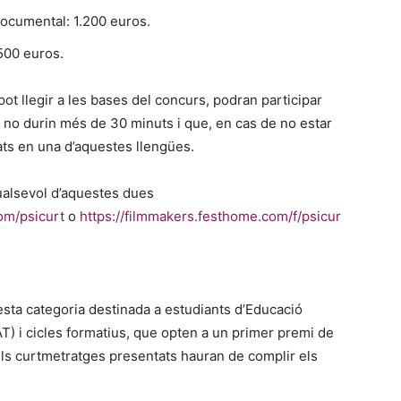
Documental: 1.200 euros.
 500 euros.
ot llegir a les bases del concurs, podran participar
ue no durin més de 30 minuts i que, en cas de no estar
lats en una d’aquestes llengües.
ualsevol d’aquestes dues
com/psicurt
o
https://filmmakers.festhome.com/f/psicur
sta categoria destinada a estudiants d’Educació
AT) i cicles formatius, que opten a un primer premi de
ls curtmetratges presentats hauran de complir els