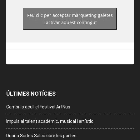
Feu clic per acceptar màrqueting galetes
https://www.facebook.com/guiadereus/
i activar aquest contingut
ÚLTIMES NOTÍCIES
Cambrils acull el Festival ArtNus
Impuls al talent acadèmic, musical i artístic
Duana Suites Salou obre les portes