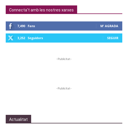
Connecta't amb les nostres xarxes
7,490
Fans
M' AGRADA
3,252
Seguidors
SEGUIR
-Publicitat-
-Publicitat-
Actualitat