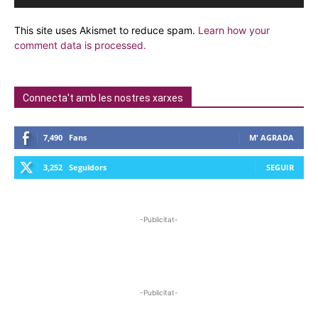
This site uses Akismet to reduce spam.
Learn how your
comment data is processed.
Connecta't amb les nostres xarxes
7,490
Fans
M' AGRADA
3,252
Seguidors
SEGUIR
-Publicitat-
-Publicitat-