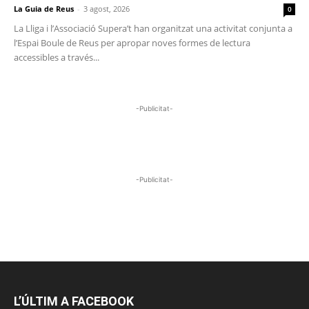
La Guia de Reus
-
3 agost, 2026
0
La Lliga i l’Associació Supera’t han organitzat una activitat conjunta a
l’Espai Boule de Reus per apropar noves formes de lectura
accessibles a través...
-Publicitat-
-Publicitat-
L’ÚLTIM A FACEBOOK