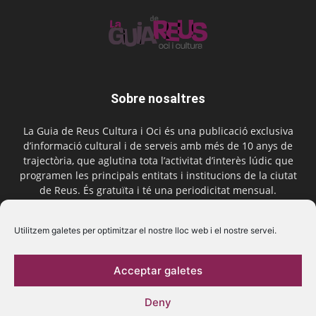
Sobre nosaltres
La Guia de Reus Cultura i Oci és una publicació exclusiva
d’informació cultural i de serveis amb més de 10 anys de
trajectòria, que aglutina tota l’activitat d’interès lúdic que
programen les principals entitats i institucions de la ciutat
de Reus. És gratuïta i té una periodicitat mensual.
Contactar-nos:
comercial@laguiadereus.com
Utilitzem galetes per optimitzar el nostre lloc web i el nostre servei.
Acceptar galetes
Segueix-nos
Deny